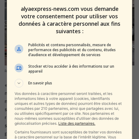
alyaexpress-news.com vous demande
votre consentement pour utiliser vos
données à caractère personnel aux fins
suivantes :
Publicités et contenu personnalisés, mesure de
performance des publicités et du contenu, études
d’audience et développement de services
Stocker et/ou accéder à des informations sur un
la barrière routière du tunnel,
appareil
En savoir plus
« Il faut comprendre », dit-elle, « que même si nous
n’avons pas vécu une fusillade qui nous a fait tant de mal,
Vos données à caractère personnel seront traitées, et les
informations liées à votre appareil (cookies, identifiants
nous sommes conscients de ce qui se passe car nous
uniques et autres types de données) pourront être stockées et
consultées par 210 partenaires, ainsi que partagées avec lui,
sommes dans un environnement très hostile. C’est déjà la
ou utilisées spécifiquement par ce site. Nos partenaires et
routine, mais nous ne pouvons pas oublier que nous
nous-mêmes sommes susceptibles d'utiliser des données de
géolocalisation précises.
Liste des partenaires.
sommes exposés chaque jour. » Dans son dos, des
Certains fournisseurs sont susceptibles de traiter vos données
policiers arrêtent une voiture immatriculée en Israël et en
à caractère personnel sur la base de l'intérêt légitime. Vous