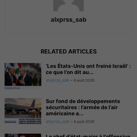
alxprss_sab
RELATED ARTICLES
‘Les États-Unis ont freiné Israël’ :
ce que l’on dit au...
alxprss_sab
-
6 août 2026
Sur fond de développements
sécuritaires : l’armée de l’air
américaine a...
alxprss_sab
-
6 août 2026
Le chef d’état-major à l’offensive