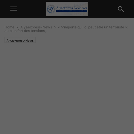
Home
Alyaexpress-News
« N’importe qui ici peut être un terroriste »:
au plus fort des tensions,...
Alyaexpress-News