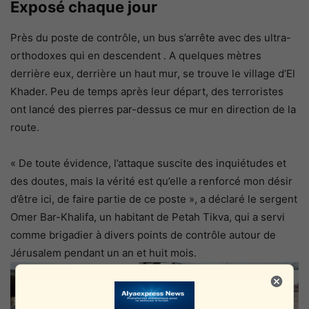
Exposé chaque jour
Près du poste de contrôle, un bus s’arrête avec des ultra-
orthodoxes qui en descendent . A quelques mètres
derrière eux, derrière un haut mur, se trouve le village d’El
Khader. Peu de temps après leur départ, des terroristes
ont lancé des pierres par-dessus ce mur en direction de la
route.
« De toute évidence, l’attaque suscite des inquiétudes et
des doutes, mais la vérité est qu’elle a renforcé mon désir
d’être ici, de faire partie de ce poste », a déclaré le sergent
Omer Bar-Khalifa, un habitant de Petah Tikva, qui a servi
comme brigadier à divers points de contrôle autour de
Jérusalem pendant un an et huit mois.