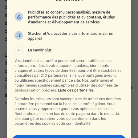
défi. Les tentatives transparentes du Hezbollah de
Publicités et contenu personnalisés, mesure de
transformer la question du gaz dans la ligne maritime
performance des publicités et du contenu, études
d’audience et développement de services
économique en un différend insoluble entre les pays
comme excuse pour de nouvelles frictions, ne
Stocker et/ou accéder à des informations sur un
appareil
dissuaderont pas Israël . »
En savoir plus
Le président de la Knesset a souligné que l’accord sur la
Vos données à caractère personnel seront traitées, et les
ligne maritime économique est dans l’intérêt des deux
informations liées à votre appareil (cookies, identifiants
uniques et autres types de données) pourront être stockées et
pays : « Le moyen d’y parvenir passe par des négociations
consultées par 210 partenaires, ainsi que partagées avec lui,
ouvertes entre eux et non par les vaines menaces du
ou utilisées spécifiquement par ce site. Nos partenaires et
nous-mêmes sommes susceptibles d'utiliser des données de
Hezbollah. D’une manière ou d’une autre, Israël continuera
géolocalisation précises.
Liste des partenaires.
à défendre ses droits et exercer sa souveraineté et ses
Certains fournisseurs sont susceptibles de traiter vos données
ressources dans tout un lieu qui lui appartient. »
à caractère personnel sur la base de l'intérêt légitime. Vous
pouvez vous y opposer en gérant vos options ci-dessous.
Recherchez un lien en bas de cette page ou dans le menu du
site pour gérer ou retirer votre consentement dans les
paramètres des cookies et de confidentialité.