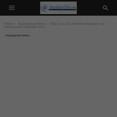
Home
Alyaexpress-News
Miki Levy à la frontière libanaise : les
menaces du Hezbollah sont...
Alyaexpress-News