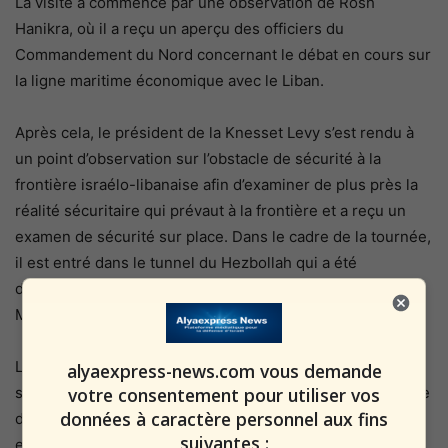
La visite a commencé par une observation de Rosh
Hanikra, où il a reçu un aperçu des officiers du
Commandement du Nord concernant le débat en cours sur
la ligne maritime économique avec le Liban.
Après cela, le président de la Knesset Levy s’est rendu à
un point d’observation sur l’obstacle de sécurité à la
frontière israélo-libanaise afin d’examiner de plus près la
réalité sécuritaire qui prévaut à la frontière et a reçu un
examen de sécurité sur place. Dans le cadre de la tournée,
il est entré dans le tunnel du Hezbollah qui a été
découvert par les forces de sécurité dans la région de
Moshav Zerait.
Le député Levy : « Nous ne devons pas garder le silence
alyaexpress-news.com vous demande
votre consentement pour utiliser vos
sur le levain pour relever les défis que le Hezbollah essaie
données à caractère personnel aux fins
de poser à Israël. J’ai l’impression que l’armée israélienne
suivantes :
est préparée aux différents scénarios et comprend bien le