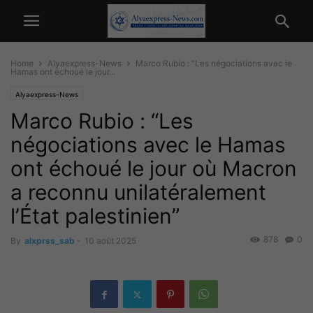
Home
Alyaexpress-News
Marco Rubio : “Les négociations avec le
Hamas ont échoué le jour...
Alyaexpress-News
Marco Rubio : “Les
négociations avec le Hamas
ont échoué le jour où Macron
a reconnu unilatéralement
l’État palestinien”
878
0
By
alxprss_sab
-
10 août 2025