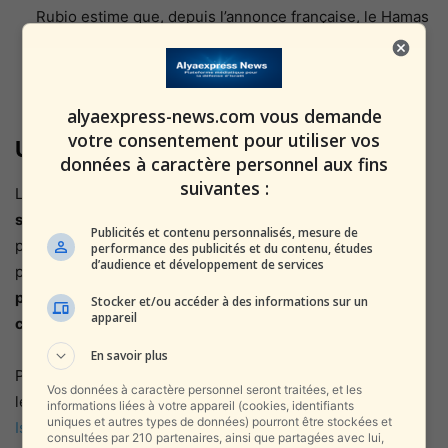
Rubio estime que, depuis l’annonce française, le Hamas
a durci ses positions
, exigeant davantage de
concessions et réduisant la marge de manœuvre des
négociateurs.
alyaexpress-news.com vous demande
votre consentement pour utiliser vos
Un rappel de la position américaine
données à caractère personnel aux fins
suivantes :
Le secrétaire d’État a réaffirmé que
les États-Unis
s’opposent à toute reconnaissance unilatérale
d’un État
Publicités et contenu personnalisés, mesure de
palestinien, considérant que la seule voie légitime passe
performance des publicités et du contenu, études
d’audience et développement de services
par
des négociations directes entre Israël et l’Autorité
palestinienne
, et seulement après la
démilitarisation
Stocker et/ou accéder à des informations sur un
appareil
complète de Gaza
et la disparition du Hamas.
En savoir plus
Pour un suivi complet des évolutions diplomatiques et de
Vos données à caractère personnel seront traitées, et les
leurs impacts sur la sécurité israélienne, voir
Infos-
informations liées à votre appareil (cookies, identifiants
uniques et autres types de données) pourront être stockées et
Israel.News
, ainsi que nos partenaires
Rak Be Israel
et
consultées par 210 partenaires, ainsi que partagées avec lui,