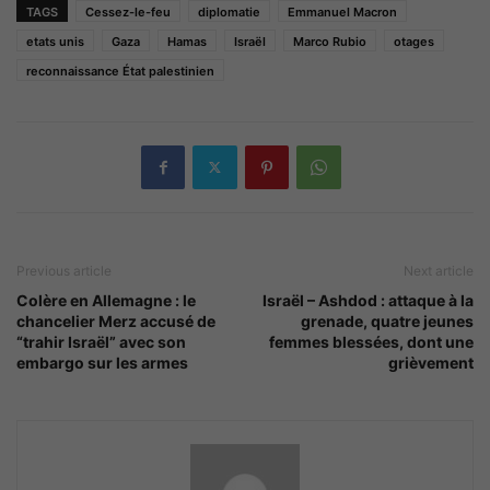
TAGS
Cessez-le-feu
diplomatie
Emmanuel Macron
etats unis
Gaza
Hamas
Israël
Marco Rubio
otages
reconnaissance État palestinien
Previous article
Next article
Colère en Allemagne : le
Israël – Ashdod : attaque à la
chancelier Merz accusé de
grenade, quatre jeunes
“trahir Israël” avec son
femmes blessées, dont une
embargo sur les armes
grièvement