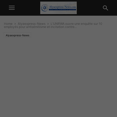
Home
Alyaexpress-News
L’UNRWA ouvre une enquête sur 10
employés pour antisémitisme et incitation contre...
Alyaexpress-News