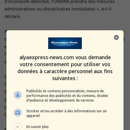
d’inconduite détectée, l’UNRWA prendra des mesures
administratives ou disciplinaires immédiates », a-t-il
déclaré.
Après la publication du rapport d’UN Watch, l’ambassadeur
d’Israël aux États-Unis et aux Nations Unies, Gilad Erdan, a
envoyé des lettres de plainte au secrétaire général de
l’ONU et au commissaire général de l’UNRWA et a exigé
alyaexpress-news.com vous demande
qu’ils prennent des mesures.
votre consentement pour utiliser vos
données à caractère personnel aux fins
Sous l’administration de l’ancien président américain
suivantes :
Donald Trump, Washington a largement mis fin au
Publicités et contenu personnalisés, mesure de
financement de l’Autorité palestinienne et de l’UNRWA, qui
performance des publicités et du contenu, études
gère un réseau de programmes éducatifs et médicaux
d’audience et développement de services
pour les « réfugiés palestiniens » dans tout le Moyen-
Stocker et/ou accéder à des informations sur un
Orient.
appareil
En savoir plus
Mais l’administration Biden a repris le financement de