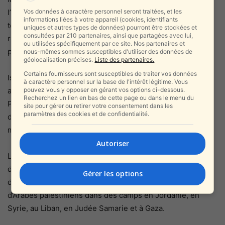
Vos données à caractère personnel seront traitées, et les
l’agence, ajoutant 150 millions de dollars d’aide financière,
informations liées à votre appareil (cookies, identifiants
tout en insistant sur le fait qu’elle fera avancer les
uniques et autres types de données) pourront être stockées et
consultées par 210 partenaires, ainsi que partagées avec lui,
réformes au sein de l’agence et ne tolérera aucun parti
ou utilisées spécifiquement par ce site. Nos partenaires et
pris anti-israélien.
nous-mêmes sommes susceptibles d'utiliser des données de
géolocalisation précises.
Liste des partenaires.
Certains fournisseurs sont susceptibles de traiter vos données
Israël a longtemps poussé à la fermeture de l’UNRWA ,
à caractère personnel sur la base de l'intérêt légitime. Vous
pouvez vous y opposer en gérant vos options ci-dessous.
arguant qu’il contribue à perpétuer le conflit avec les
Recherchez un lien en bas de cette page ou dans le menu du
Palestiniens en conférant le statut de « réfugié » aux
site pour gérer ou retirer votre consentement dans les
paramètres des cookies et de confidentialité.
descendants des personnes initialement déplacées au
moment de la guerre d’indépendance d’Israël.
Autoriser
L’UNRWA, dont les 28 000 employés sont pour la plupart
des descendants de « réfugiés », fournit des services
Gérer les options
d’éducation et de soins de santé à quelque 5,7 millions
d’Arabes palestiniens dans des camps en Jordanie, en
Syrie, au Liban, en Judée Samarie et à Gaza.