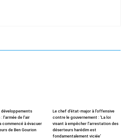
e développements
Le chef d’état-major à l’offensive
: l’armée de l’air
contre le gouvernement : ‘La loi
 a commencé à évacuer
visant à empêcher l’arrestation des
leurs de Ben Gourion
déserteurs harédim est
fondamentalement viciée’