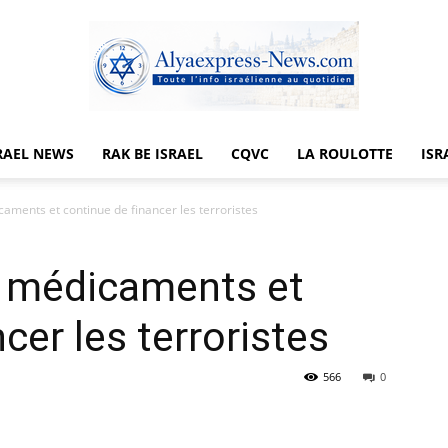
RAEL NEWS
RAK BE ISRAEL
CQVC
LA ROULOTTE
ISR
Alyaexpress-
aments et continue de financer les terroristes
e médicaments et
News
cer les terroristes
566
0