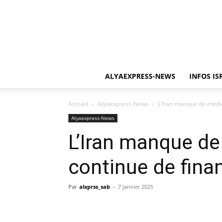
ALYAEXPRESS-NEWS
INFOS IS
Accueil
Alyaexpress-News
L’Iran manque de médic
Alyaexpress-News
L’Iran manque d
continue de finan
Par
alxprss_sab
-
7 janvier 2025