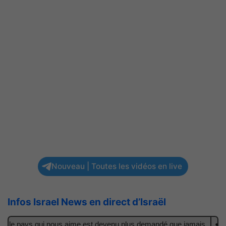
Nouveau | Toutes les vidéos en live
Infos Israel News en direct d’Israël
 : le pays qui nous aime est devenu plus demandé que jamais
Il a