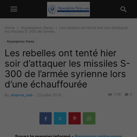
Home
Alyaexpress-News
Les rebelles ont tenté hier soir d’attaquer
les missiles S-300 de l’armée...
Alyaexpress-News
Les rebelles ont tenté hier
soir d’attaquer les missiles S-
300 de l’armée syrienne lors
d’une échauffourée
1781
0
By
alxprss_sab
-
22 juillet 2019
Soyez le premier informé -
Rejoignez notre page