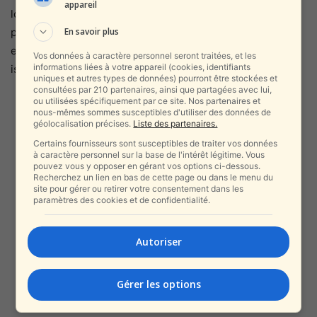
appareil
logistique. Ils ont convenu que les rapatriés se verraient
En savoir plus
proposer de subir des tests de dépistage du coronavirus,
et ceux qui ne le souhaitent pas seront maintenus en
Vos données à caractère personnel seront traitées, et les
informations liées à votre appareil (cookies, identifiants
isolement pendant deux semaines.
uniques et autres types de données) pourront être stockées et
consultées par 210 partenaires, ainsi que partagées avec lui,
ou utilisées spécifiquement par ce site. Nos partenaires et
nous-mêmes sommes susceptibles d'utiliser des données de
géolocalisation précises.
Liste des partenaires.
Certains fournisseurs sont susceptibles de traiter vos données
à caractère personnel sur la base de l'intérêt légitime. Vous
pouvez vous y opposer en gérant vos options ci-dessous.
Recherchez un lien en bas de cette page ou dans le menu du
site pour gérer ou retirer votre consentement dans les
paramètres des cookies et de confidentialité.
Autoriser
Gérer les options