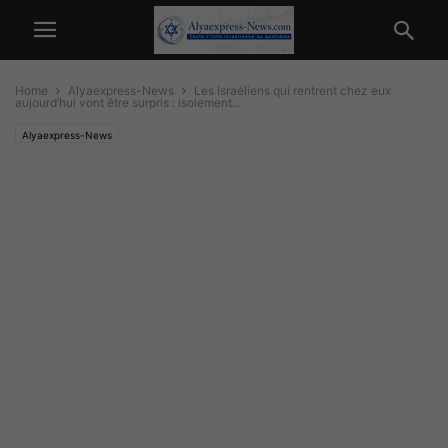
Home
Alyaexpress-News
Les Israéliens qui rentrent chez eux
aujourd’hui vont être surpris : isolement...
Alyaexpress-News