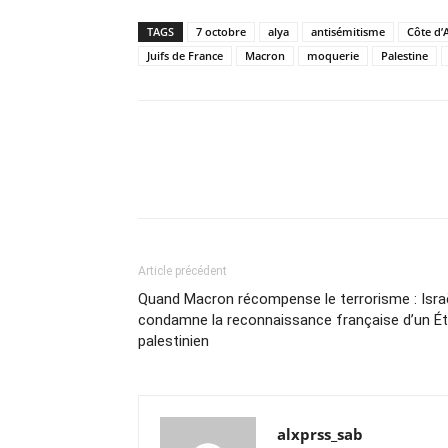
TAGS
7 octobre
alya
antisémitisme
Côte d’
Juifs de France
Macron
moquerie
Palestine
Article précédent
Quand Macron récompense le terrorisme : Isra
condamne la reconnaissance française d’un Ét
palestinien
alxprss_sab