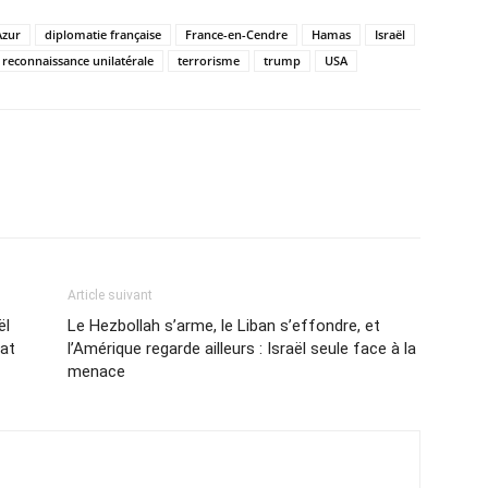
Azur
diplomatie française
France-en-Cendre
Hamas
Israël
reconnaissance unilatérale
terrorisme
trump
USA
Article suivant
ël
Le Hezbollah s’arme, le Liban s’effondre, et
at
l’Amérique regarde ailleurs : Israël seule face à la
menace