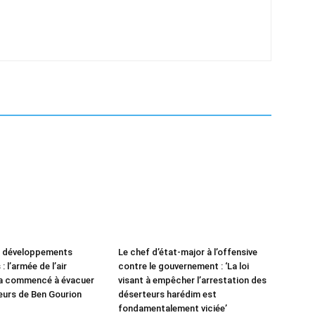
e développements
Le chef d’état-major à l’offensive
: l’armée de l’air
contre le gouvernement : ‘La loi
 a commencé à évacuer
visant à empêcher l’arrestation des
leurs de Ben Gourion
déserteurs harédim est
fondamentalement viciée’