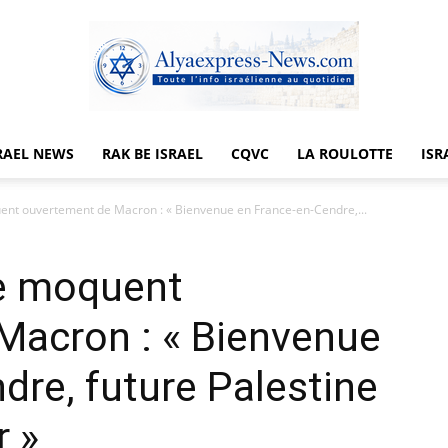
RAEL NEWS
RAK BE ISRAEL
CQVC
LA ROULOTTE
ISR
Alyaexpress-
ent ouvertement de Macron : « Bienvenue en France-en-Cendre,...
se moquent
News
Macron : « Bienvenue
dre, future Palestine
r »