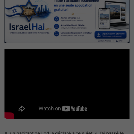
A, un habitant de Lod, a déclaré à ce sujet: « J’ai passé le