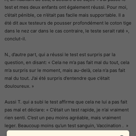
test et mes deux enfants ont également réussi. Pour moi,
c’était pénible, ce n’était pas facile mais supportable. Il a
été dit aux testeurs de pousser profondément le coton tige
dans le nez car dans le cas contraire, le teste serait raté »,
conclut-il.
N., d’autre part, qui a réussi le test est surpris par la
question, en disant: « Cela ne m’a pas fait mal du tout, cela
m’a surpris sur le moment, mais au-delà, cela n’a pas fait
mal du tout. J’ai été surpris d’entendre que c’était
douloureux. »
Aussi T. qui a subi le test affirme que cela ne lui a pas fait
pas mal et déclare: « C’était un test rapide, je n’ai vraiment
rien senti. C’est un peu moins agréable, mais vraiment
leger. Beaucoup moins qu’un test sanguin, Vaccination . »