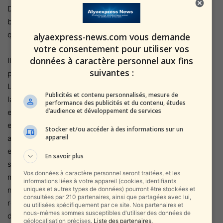
D’un autre côté, K, qui a réussi le test, dit: « Elle m’a
beaucoup blessé, certains ont encore mal pendant
quelques minutes, et d’autres plusieurs heures. »
alyaexpress-news.com vous demande
votre consentement pour utiliser vos
données à caractère personnel aux fins
Il s’agit d’une différence naturelle de sensibilité d’une
suivantes :
personne à l’autre
Le Dr Peter Friedman, médecin et chirurgien principal de
Publicités et contenu personnalisés, mesure de
la gorge à l’hôpital du Salut, n’est pas surpris par l’écart
performance des publicités et du contenu, études
d’audience et développement de services
entre les personnes et explique que « lorsque les enfants
et même les adultes viennent pour un vaccin ou des
Stocker et/ou accéder à des informations sur un
appareil
analyses de sang, vous constatez un écart de réaction
entre les personnes. Certaines personnes sont plus
En savoir plus
sensibles et certaines sont moins sensibles. Il en va de
Vos données à caractère personnel seront traitées, et les
même pour le nez, certaines personnes sont
informations liées à votre appareil (cookies, identifiants
uniques et autres types de données) pourront être stockées et
naturellement plus sensibles à cette région, ou leur
consultées par 210 partenaires, ainsi que partagées avec lui,
réponse est plus élevée et certaines ont un seuil
ou utilisées spécifiquement par ce site. Nos partenaires et
nous-mêmes sommes susceptibles d'utiliser des données de
d’émotion plus élevé .
géolocalisation précises.
Liste des partenaires.