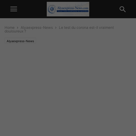
Home
Alyaexpress-News
Le test du corona est-il vraiment
douloureux ?
Alyaexpress-News