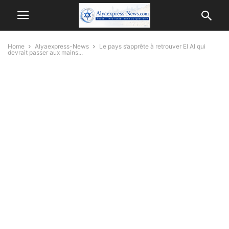
Home
Alyaexpress-News
Le pays s’apprête à retrouver El Al qui
devrait passer aux mains...