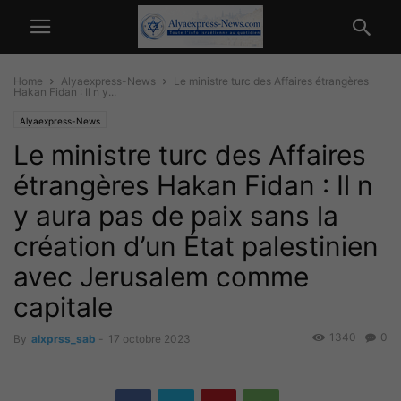
Home
Alyaexpress-News
Le ministre turc des Affaires étrangères
Hakan Fidan : Il n y...
Alyaexpress-News
Le ministre turc des Affaires
étrangères Hakan Fidan : Il n
y aura pas de paix sans la
création d’un État palestinien
avec Jerusalem comme
capitale
1340
0
By
alxprss_sab
-
17 octobre 2023