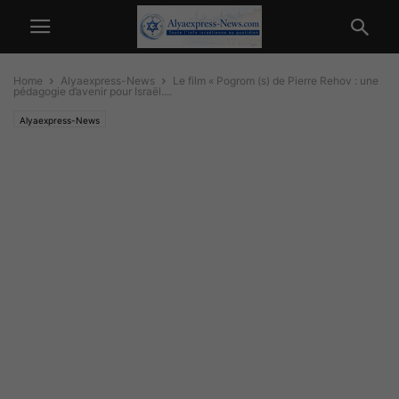
Home
Alyaexpress-News
Le film « Pogrom (s) de Pierre Rehov : une
pédagogie d’avenir pour Israël....
Alyaexpress-News