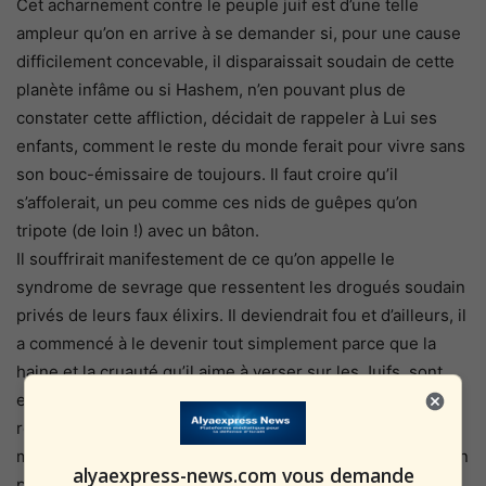
Cet acharnement contre le peuple juif est d’une telle
ampleur qu’on en arrive à se demander si, pour une cause
difficilement concevable, il disparaissait soudain de cette
planète infâme ou si Hashem, n’en pouvant plus de
constater cette affliction, décidait de rappeler à Lui ses
enfants, comment le reste du monde ferait pour vivre sans
son bouc-émissaire de toujours. Il faut croire qu’il
s’affolerait, un peu comme ces nids de guêpes qu’on
tripote (de loin !) avec un bâton.
Il souffrirait manifestement de ce qu’on appelle le
syndrome de sevrage que ressentent les drogués soudain
privés de leurs faux élixirs. Il deviendrait fou et d’ailleurs, il
a commencé à le devenir tout simplement parce que la
haine et la cruauté qu’il aime à verser sur les Juifs, sont
entravées désormais par le fait que ceux-ci sont
revenus sur leur terre, qu’ils ont l’armée la plus habile du
monde, et qu’ils se sont constitués en nation, et une nation
alyaexpress-news.com vous demande
puissante qui plus est puisqu’elle a remporté toutes les