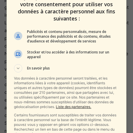
votre consentement pour utiliser vos
guerres que ses voisins exterminateurs en esprit, le lui ont
données à caractère personnel aux fins
imposées. Bah oui ! On n’est plus avant 1948 !!!
suivantes :
Le film de Pierre Rehov m’a aussi fait comprendre ou plutôt
a confirmé dans mon esprit que la seule alternative du
Publicités et contenu personnalisés, mesure de
performance des publicités et du contenu, études
peuple juif et donc d’Israël est la lucidité constante et la
d’audience et développement de services
détermination implacable bref, celles qu’emploie Benjamin
Stocker et/ou accéder à des informations sur un
Netanyahou. Or sans celles-ci, il n’y a pas de salut possible
appareil
pour ce peuple très particulier. C’est sa seule stratégie
En savoir plus
valable, et pour l’éternité … car pour l’éternité, il est à
craindre que jamais l’antisémitisme disparaîtra. Car si ces
Vos données à caractère personnel seront traitées, et les
informations liées à votre appareil (cookies, identifiants
deux qualités, un jour, venaient à n’être plus considérées
uniques et autres types de données) pourront être stockées et
comme évidence de survie, alors ce sont les Juifs, et avec
consultées par 210 partenaires, ainsi que partagées avec lui,
ou utilisées spécifiquement par ce site. Nos partenaires et
eux Israël, qui cette fois disparaîtraient ! Ceux qu’on
nous-mêmes sommes susceptibles d'utiliser des données de
géolocalisation précises.
Liste des partenaires.
appelle les laïcs seraient bien inspirés de réfléchir à tout
cela, vous savez ces gens comme ceux qui avaient sauvé
Certains fournisseurs sont susceptibles de traiter vos données
à caractère personnel sur la base de l'intérêt légitime. Vous
Sinwar de son cancer. Quand on a blessé la hyène, il vaut
pouvez vous y opposer en gérant vos options ci-dessous.
Recherchez un lien en bas de cette page ou dans le menu du
mieux la laisser crever, cela évite de terribles morsures