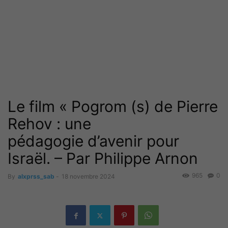
Le film « Pogrom (s) de Pierre
Rehov : une
pédagogie d’avenir pour
Israël. – Par Philippe Arnon
965
0
By
alxprss_sab
-
18 novembre 2024