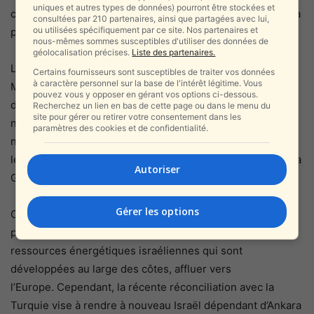
uniques et autres types de données) pourront être stockées et
conduira à une course aux armements sur l’île, nuisant à la
consultées par 210 partenaires, ainsi que partagées avec lui,
ou utilisées spécifiquement par ce site. Nos partenaires et
paix et à la stabilité en Méditerranée orientale.
nous-mêmes sommes susceptibles d'utiliser des données de
géolocalisation précises.
Liste des partenaires.
Le point clé ici est
qu’Ankara renforce la rhétorique
sur la
Certains fournisseurs sont susceptibles de traiter vos données
à caractère personnel sur la base de l'intérêt légitime. Vous
Méditerranée orientale. La Turquie et la Grèce ont été en
pouvez vous y opposer en gérant vos options ci-dessous.
désaccord récemment, et Ankara a attisé les flammes du
Recherchez un lien en bas de cette page ou dans le menu du
site pour gérer ou retirer votre consentement dans les
nationalisme anti-grec ces derniers mois, célébrant le
paramètres des cookies et de confidentialité.
nettoyage ethnique historique des Grecs d’Anatolie dans
les années 1920. C’est important parce que la Turquie et la
Autoriser
Grèce sont membres de l’OTAN.
Gérer les options
C’est aussi important pour Israël. Israël avait envisagé les
perspectives d’un gazoduc EastMed qui pourrait voir les
ressources énergétiques israéliennes qui sont
développées au large des côtes, affluer vers
l’Europe. Cependant, la récente réconciliation avec la
Turquie vise à rendre à nouveau Israël dépendant d’Ankara