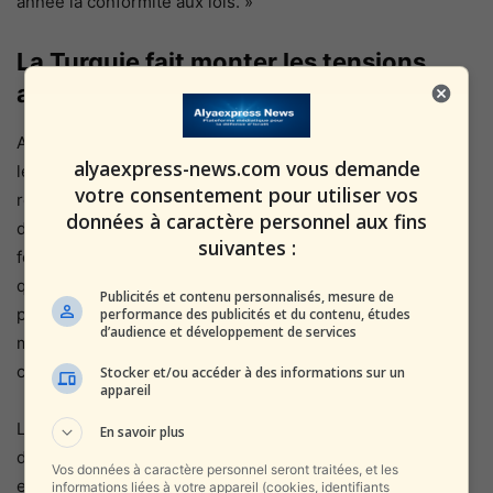
année la conformité aux lois. »
La Turquie fait monter les tensions
avec la rhétorique
ANKARA N’EST PAS satisfait de cette décision. Alors que
alyaexpress-news.com vous demande
le président turc se rendait en Ouzbékistan pour
votre consentement pour utiliser vos
rencontrer des membres de l’Organisation de coopération
données à caractère personnel aux fins
de Shanghai – dont la Russie, la Chine et l’Iran – Ankara a
suivantes :
fermement condamné les Américains. La Turquie affirme
que la décision américaine est « en contradiction avec le
Publicités et contenu personnalisés, mesure de
principe d’égalité des deux parties sur l’île », a déclaré le
performance des publicités et du contenu, études
d’audience et développement de services
ministère turc des Affaires étrangères dans un
communiqué.
Stocker et/ou accéder à des informations sur un
appareil
La Turquie a critiqué Chypre pour « l’intransigeance » et a
En savoir plus
déclaré que le flux d’armes « affectera négativement les
Vos données à caractère personnel seront traitées, et les
efforts visant à régler la question chypriote ; et cela
informations liées à votre appareil (cookies, identifiants