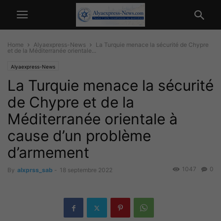
Home
Alyaexpress-News
La Turquie menace la sécurité de Chypre
et de la Méditerranée orientale...
Alyaexpress-News
La Turquie menace la sécurité
de Chypre et de la
Méditerranée orientale à
cause d’un problème
d’armement
1047
0
By
alxprss_sab
-
18 septembre 2022