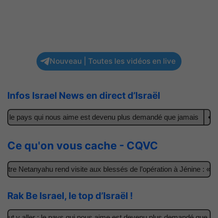
Nouveau | Toutes les vidéos en live
Infos Israel News en direct d’Israël
 : le pays qui nous aime est devenu plus demandé que jamais
Il a
Ce qu'on vous cache - CQVC
re Netanyahu rend visite aux blessés de l’opération à Jénine : « Ce
Rak Be Israel, le top d’Israël !
t y aller : le pays qui nous aime est devenu plus demandé que jamai