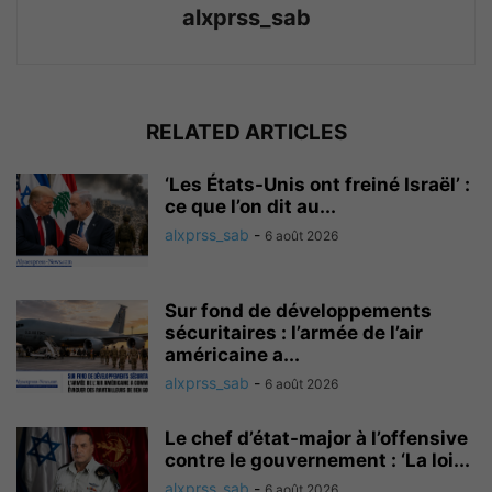
alxprss_sab
RELATED ARTICLES
‘Les États-Unis ont freiné Israël’ :
ce que l’on dit au...
alxprss_sab
-
6 août 2026
Sur fond de développements
sécuritaires : l’armée de l’air
américaine a...
alxprss_sab
-
6 août 2026
Le chef d’état-major à l’offensive
contre le gouvernement : ‘La loi...
alxprss_sab
-
6 août 2026