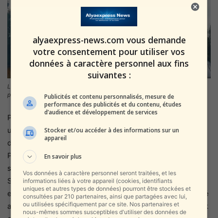
alyaexpress-news.com vous demande
votre consentement pour utiliser vos
données à caractère personnel aux fins
suivantes :
La batterie Iron Dome pendant l’opération « Dawn » (archives, photo :
porte-parole de Tsahal)
Publicités et contenu personnalisés, mesure de
performance des publicités et du contenu, études
d’audience et développement de services
Pour rappel, dans la nuit du dimanche de cette semaine,
une alarme a été déclenchée à Eilat et dans la région
Stocker et/ou accéder à des informations sur un
appareil
d’Eilot suite à la crainte d’une infiltration d’avions hostiles.
Peu de temps après, Tsahal nous a informé qu’une cible
En savoir plus
suspecte avait explosé dans la région de la baie d’Eilat.
Vos données à caractère personnel seront traitées, et les
Selon l’annonce, une structure militaire a été légèrement
informations liées à votre appareil (cookies, identifiants
uniques et autres types de données) pourront être stockées et
endommagée et personne n’a été blessé. Plus tard, il a été
consultées par 210 partenaires, ainsi que partagées avec lui,
ou utilisées spécifiquement par ce site. Nos partenaires et
autorisé à publier que le drone avait été lancé depuis l’Irak
nous-mêmes sommes susceptibles d'utiliser des données de