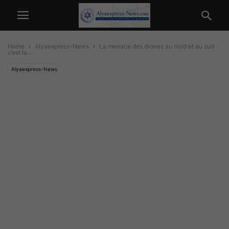
Home
Alyaexpress-News
La menace des drones au nord et au sud :
c’est la...
Alyaexpress-News