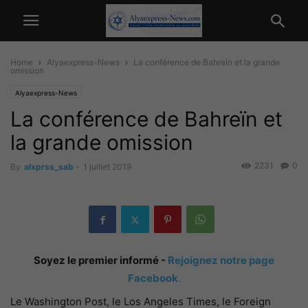
Home
Alyaexpress-News
La conférence de Bahreïn et la grande
omission
Alyaexpress-News
La conférence de Bahreïn et
la grande omission
2231
0
By
alxprss_sab
-
1 juillet 2019
Soyez le premier informé -
Rejoignez notre page
Facebook
.
Le Washington Post, le Los Angeles Times, le Foreign