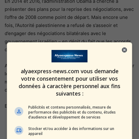
En 2014 et 2016, l’administration Obama a cherché à
présenter des plans pour la reprise des négociations, avec
l’offre de 2008 comme point de départ. Mais encore une
fois, l’Autorité palestinienne a refusé de s’asseoir et
d’engager des négociations bilatérales avec le
gouvernement israélien – en dépit du fait que les accords
d’Oslo stipulent qu’ils doivent le faire.
Au lieu de cela, l’Autorité palestinienne a insisté pour payer
alyaexpress-news.com vous demande
les salaires des meurtriers terroristes et de leurs familles,
votre consentement pour utiliser vos
même menacée de coupure de l’aide par les États-Unis et
données à caractère personnel aux fins
d’autres.
suivantes :
Et cette tendance n’est pas récente.
Publicités et contenu personnalisés, mesure de
performance des publicités et du contenu, études
d’audience et développement de services
Stocker et/ou accéder à des informations sur un
appareil