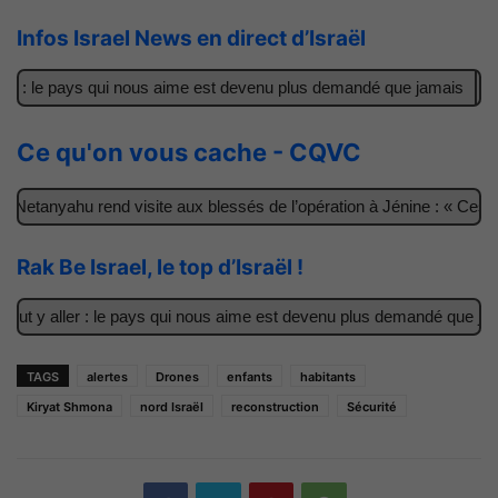
Infos Israel News en direct d’Israël
r : le pays qui nous aime est devenu plus demandé que jamais
Il 
Ce qu'on vous cache - CQVC
Netanyahu rend visite aux blessés de l’opération à Jénine : « Ces ga
Rak Be Israel, le top d’Israël !
t y aller : le pays qui nous aime est devenu plus demandé que jamai
TAGS
alertes
Drones
enfants
habitants
Kiryat Shmona
nord Israël
reconstruction
Sécurité