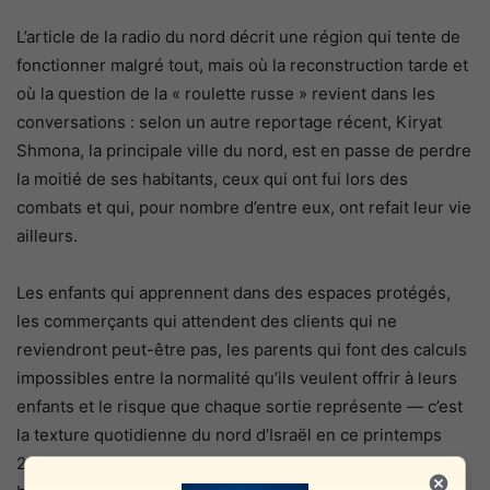
L’article de la radio du nord décrit une région qui tente de
fonctionner malgré tout, mais où la reconstruction tarde et
où la question de la « roulette russe » revient dans les
conversations : selon un autre reportage récent, Kiryat
Shmona, la principale ville du nord, est en passe de perdre
la moitié de ses habitants, ceux qui ont fui lors des
combats et qui, pour nombre d’entre eux, ont refait leur vie
ailleurs.
Les enfants qui apprennent dans des espaces protégés,
les commerçants qui attendent des clients qui ne
reviendront peut-être pas, les parents qui font des calculs
impossibles entre la normalité qu’ils veulent offrir à leurs
enfants et le risque que chaque sortie représente — c’est
la texture quotidienne du nord d’Israël en ce printemps
2026. Une texture que les décisions prises dans les