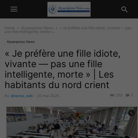
Home
Alyaexpress-News
« Je préfère une fille idiote, vivante — pas
une fille intelligente, morte »...
Alyaexpress-News
« Je préfère une fille idiote,
vivante — pas une fille
intelligente, morte » | Les
habitants du nord crient
253
0
By
alxprss_sab
-
20 mai 2026