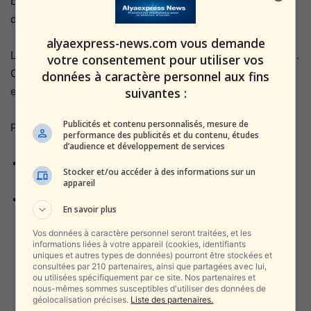
bureaux de Jérusalem ne semblent pas toujours saisir
dans toute leur brutalité.
alyaexpress-news.com vous demande
La certitude sécuritaire qu’ils demandent n’est pas un luxe.
votre consentement pour utiliser vos
C’est la condition minimale pour que ces familles puissent
données à caractère personnel aux fins
suivantes :
envisager de rester — ou de revenir.
Publicités et contenu personnalisés, mesure de
Pour aller plus loin sur la situation dans le nord :
performance des publicités et du contenu, études
d’audience et développement de services
Les soldats réservistes ont empêché l’intrusion de
Stocker et/ou accéder à des informations sur un
centaines de terroristes Radwan vers Kiryat Shmona
appareil
Pendant les alertes de Shavouot, les élèves de Kiryat
En savoir plus
Shmona se sont abrités sous les tables
Vos données à caractère personnel seront traitées, et les
informations liées à votre appareil (cookies, identifiants
uniques et autres types de données) pourront être stockées et
consultées par 210 partenaires, ainsi que partagées avec lui,
ou utilisées spécifiquement par ce site. Nos partenaires et
nous-mêmes sommes susceptibles d'utiliser des données de
géolocalisation précises.
Liste des partenaires.