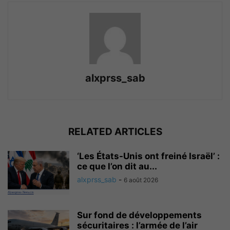
alxprss_sab
RELATED ARTICLES
‘Les États-Unis ont freiné Israël’ :
ce que l’on dit au...
alxprss_sab
-
6 août 2026
Sur fond de développements
sécuritaires : l’armée de l’air