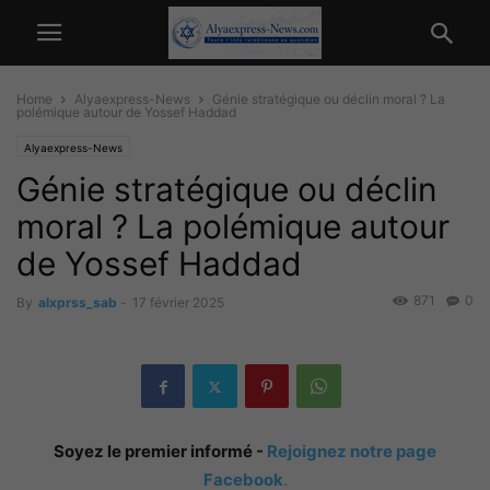
Home
Alyaexpress-News
Génie stratégique ou déclin moral ? La
polémique autour de Yossef Haddad
Alyaexpress-News
Génie stratégique ou déclin
moral ? La polémique autour
de Yossef Haddad
871
0
By
alxprss_sab
-
17 février 2025
Soyez le premier informé -
Rejoignez notre page
Facebook
.