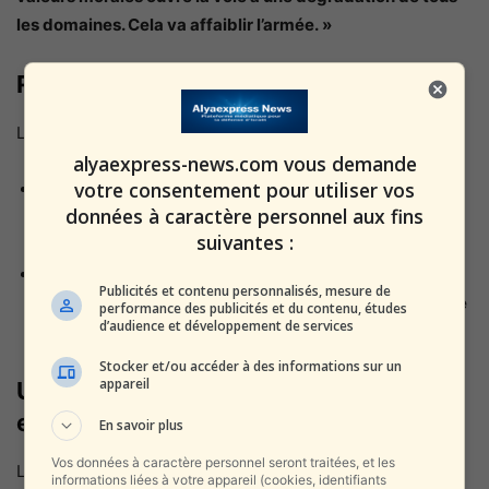
les domaines. Cela va affaiblir l’armée. »
Réactions politiques en Israël
Le débat a rapidement pris une tournure politique :
alyaexpress-news.com vous demande
votre consentement pour utiliser vos
Des députés de la gauche israélienne
ont accusé
données à caractère personnel aux fins
Haddad de
« promouvoir un nationalisme extrême »
et
suivantes :
de
« déshonorer l’étoile de David »
.
Des voix de droite
ont, en revanche, soutenu sa
Publicités et contenu personnalisés, mesure de
stratégie, affirmant qu’Israël
« doit s’adapter à la réalité
performance des publicités et du contenu, études
d’audience et développement de services
du Moyen-Orient pour se défendre efficacement »
.
Stocker et/ou accéder à des informations sur un
appareil
Une stratégie de communication
efficace ou un déclin moral ?
En savoir plus
Vos données à caractère personnel seront traitées, et les
Le débat autour de cette initiative met en lumière un
informations liées à votre appareil (cookies, identifiants