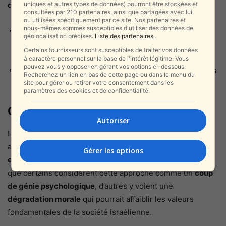
uniques et autres types de données) pourront être stockées et
dilemme complexe en Israël
:
consultées par 210 partenaires, ainsi que partagées avec lui,
ou utilisées spécifiquement par ce site. Nos partenaires et
nous-mêmes sommes susceptibles d'utiliser des données de
Israël doit-il adopter
une communication plus
géolocalisation précises.
Liste des partenaires.
agressive et provocatrice
pour lutter contre ses
Certains fournisseurs sont susceptibles de traiter vos données
ennemis sur le plan psychologique ?
à caractère personnel sur la base de l'intérêt légitime. Vous
pouvez vous y opposer en gérant vos options ci-dessous.
Ou cela risque-t-il d’
éroder ses valeurs démocratiques
Recherchez un lien en bas de cette page ou dans le menu du
site pour gérer ou retirer votre consentement dans les
et morales
?
paramètres des cookies et de confidentialité.
Conclusion
Autoriser
La polémique autour de Yossef Haddad et des T-shirts
avec l’étoile de David met en évidence la
tension entre
Gérer les options
efficacité stratégique et éthique morale
en Israël. Alors
que certains considèrent cette approche comme un
coup
de génie psychologique
, d’autres y voient une
dégradation morale
qui pourrait affaiblir les valeurs
fondamentales de la société israélienne.