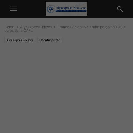
Home
Alyaexpress-News
France : Un couple arabe perçoit 80 000
euros de la CAF...
Alyaexpress-News
Uncategorized