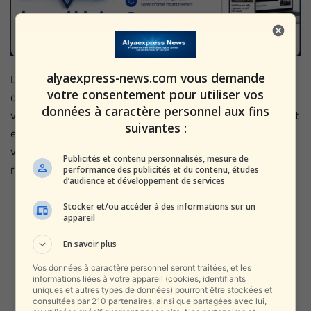
alyaexpress-news.com vous demande
L’avocat des prévenus, Me Véronique Marcel, a déclaré
votre consentement pour utiliser vos
que le couple, qui n’a jamais été condamné par le passé,
données à caractère personnel aux fins
vivait en France depuis 2021 et qu’un remboursement était
suivantes :
en cours par l’intermédiaire de retenues sur les
versements actuels des prestations sociales. Le tribunal
Publicités et contenu personnalisés, mesure de
rendra sa décision le 15 mars prochain.
performance des publicités et du contenu, études
d’audience et développement de services
Stocker et/ou accéder à des informations sur un
appareil
En savoir plus
Vos données à caractère personnel seront traitées, et les
informations liées à votre appareil (cookies, identifiants
uniques et autres types de données) pourront être stockées et
consultées par 210 partenaires, ainsi que partagées avec lui,