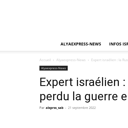
ALYAEXPRESS-NEWS
INFOS IS
Accueil
Alyaexpress-News
Expert israélien : la R
Alyaexpress-News
Expert israélien :
perdu la guerre 
Par
alxprss_sab
-
21 septembre 2022