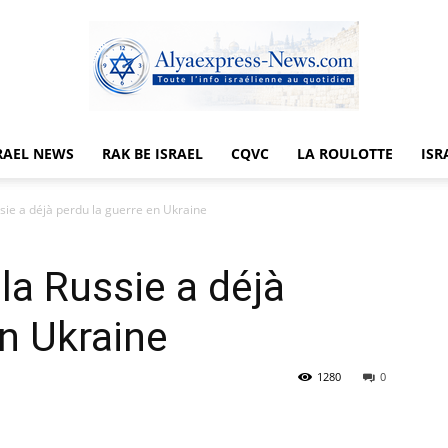
RAEL NEWS
RAK BE ISRAEL
CQVC
LA ROULOTTE
ISR
Alyaexpress-
ussie a déjà perdu la guerre en Ukraine
 la Russie a déjà
News
en Ukraine
1280
0