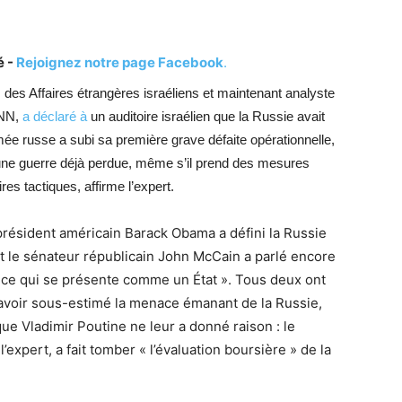
é -
Rejoignez notre page Facebook
.
s des Affaires étrangères israéliens et maintenant analyste
CNN,
a déclaré à
un auditoire israélien que la Russie avait
mée russe a subi sa première grave défaite opérationnelle,
’une guerre déjà perdue, même s’il prend des mesures
res tactiques, affirme l’expert.
président américain Barack Obama a défini la Russie
 le sénateur républicain John McCain a parlé encore
ice qui se présente comme un État ». Tous deux ont
 avoir sous-estimé la menace émanant de la Russie,
que Vladimir Poutine ne leur a donné raison : le
’expert, a fait tomber « l’évaluation boursière » de la