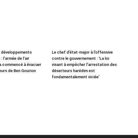
e développements
Le chef d’état-major à l’offensive
: l’armée de l’air
contre le gouvernement : ‘La loi
 a commencé à évacuer
visant à empêcher l’arrestation des
leurs de Ben Gourion
déserteurs harédim est
fondamentalement viciée’