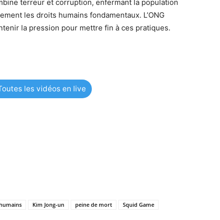
bine terreur et corruption, enfermant la population
avement les droits humains fondamentaux. L’ONG
tenir la pression pour mettre fin à ces pratiques.
outes les vidéos en live
 humains
Kim Jong-un
peine de mort
Squid Game