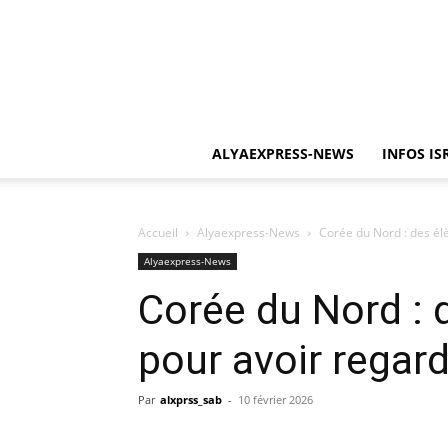
ALYAEXPRESS-NEWS
INFOS IS
Accueil
Alyaexpress-News
Corée du Nord : des é
Alyaexpress-News
Corée du Nord : 
pour avoir rega
Par
alxprss_sab
-
10 février 2026