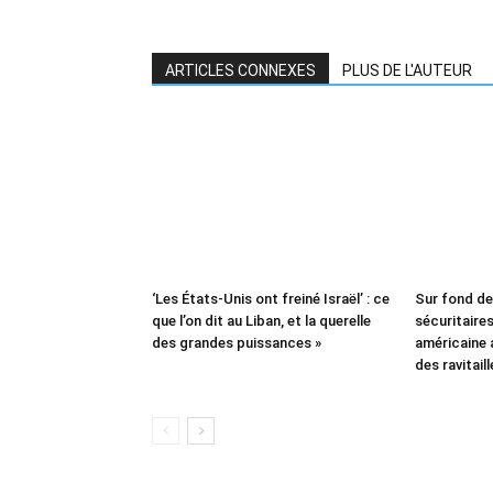
ARTICLES CONNEXES
PLUS DE L'AUTEUR
‘Les États-Unis ont freiné Israël’ : ce
Sur fond d
que l’on dit au Liban, et la querelle
sécuritaires 
des grandes puissances »
américaine
des ravitail