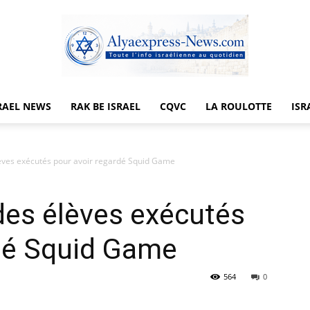
RAEL NEWS
RAK BE ISRAEL
CQVC
LA ROULOTTE
ISR
Alyaexpress-
lèves exécutés pour avoir regardé Squid Game
des élèves exécutés
News
rdé Squid Game
564
0