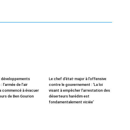
e développements
Le chef d’état-major à l’offensive
: l’armée de l’air
contre le gouvernement : ‘La loi
 a commencé à évacuer
visant à empêcher l’arrestation des
leurs de Ben Gourion
déserteurs harédim est
fondamentalement viciée’