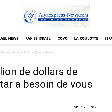
RAEL NEWS
RAK BE ISRAEL
CQVC
LA ROULOTTE
ISR
Alyaexpress-
dollars de côté? Alors le Qatar a besoin...
lion de dollars de
News
atar a besoin de vous
1710
0