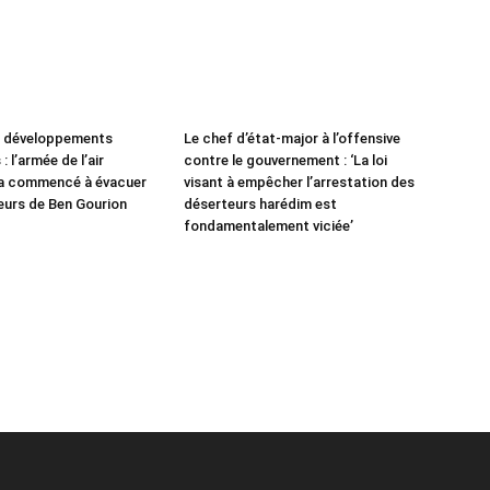
e développements
Le chef d’état-major à l’offensive
: l’armée de l’air
contre le gouvernement : ‘La loi
 a commencé à évacuer
visant à empêcher l’arrestation des
leurs de Ben Gourion
déserteurs harédim est
fondamentalement viciée’