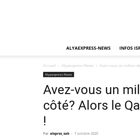
ALYAEXPRESS-NEWS
INFOS IS
Accueil
Alyaexpress-News
Avez-vous un million de 
Alyaexpress-News
Avez-vous un mil
côté? Alors le Q
!
Par
alxprss_sab
-
7 octobre 2020