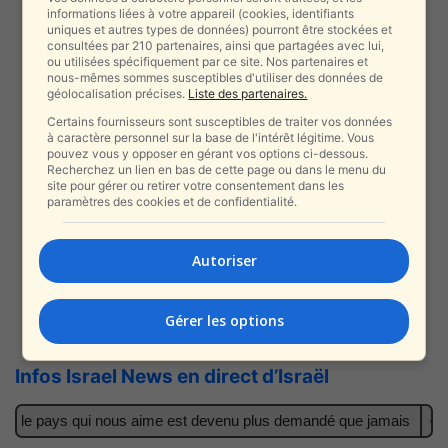
informations liées à votre appareil (cookies, identifiants
uniques et autres types de données) pourront être stockées et
consultées par 210 partenaires, ainsi que partagées avec lui,
ou utilisées spécifiquement par ce site. Nos partenaires et
nous-mêmes sommes susceptibles d'utiliser des données de
géolocalisation précises.
Liste des partenaires.
Certains fournisseurs sont susceptibles de traiter vos données
à caractère personnel sur la base de l'intérêt légitime. Vous
pouvez vous y opposer en gérant vos options ci-dessous.
Recherchez un lien en bas de cette page ou dans le menu du
site pour gérer ou retirer votre consentement dans les
paramètres des cookies et de confidentialité.
Autoriser
Nouveau | Toutes les vidéos en live
Gérer les options
Infos Israel News en direct d’Israël
r : le pays qui nous aime est devenu plus demandé que jamais
Il 