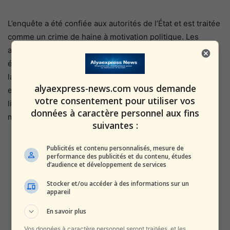
L’enquête a été confiée aux autorités de l’État et est traitée
comme un crime de haine à motivation politique. Les
autorités ont indiqué que l’extrémisme d’extrême droite
était la principale cible, compte tenu du climat politique de
la région, tandis que l’implication des islamistes a été
alyaexpress-news.com vous demande
exclue en raison de l’utilisation d’une tête de porc. Des
votre consentement pour utiliser vos
liens avec l’extrême gauche sont également envisagés,
données à caractère personnel aux fins
mais sont considérés comme moins probables.
suivantes :
Publicités et contenu personnalisés, mesure de
performance des publicités et du contenu, études
d’audience et développement de services
Stocker et/ou accéder à des informations sur un
appareil
En savoir plus
Vos données à caractère personnel seront traitées, et les