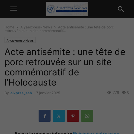
Home
Alyaexpress-News
Acte antisémite : une tête de porc
retrouvée sur un site commémoratif...
Alyaexpress-News
Acte antisémite : une tête de
porc retrouvée sur un site
commémoratif de
l’Holocauste
778
0
By
alxprss_sab
-
7 janvier 2025
Soyez le premier informé -
Rejoignez notre page