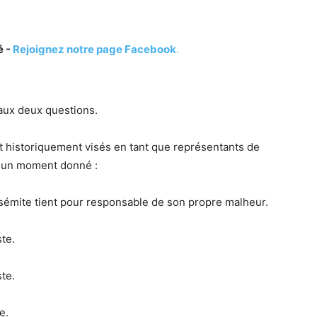
é -
Rejoignez notre page Facebook
.
aux deux questions.
ont historiquement visés en tant que représentants de
 à un moment donné :
isémite tient pour responsable de son propre malheur.
ste.
ste.
e.