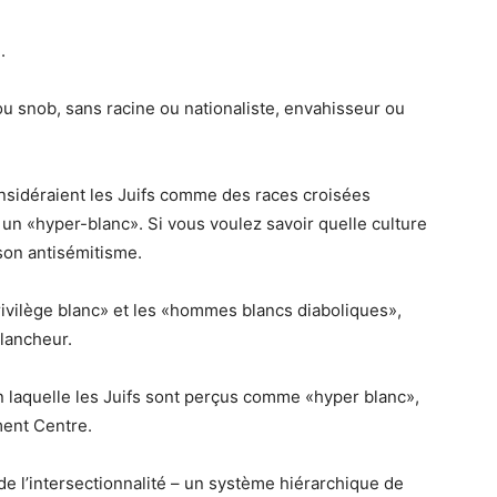
.
 ou snob, sans racine ou nationaliste, envahisseur ou
 considéraient les Juifs comme des races croisées
 un «hyper-blanc». Si vous voulez savoir quelle culture
son antisémitisme.
rivilège blanc» et les «hommes blancs diaboliques»,
blancheur.
n laquelle les Juifs sont perçus comme «hyper blanc»,
ment Centre.
de l’intersectionnalité – un système hiérarchique de