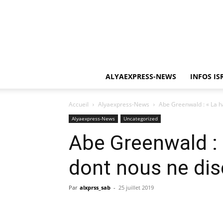
ALYAEXPRESS-NEWS
INFOS IS
Accueil
Alyaexpress-News
Abe Greenwald : « La ha
Alyaexpress-News
Uncategorized
Abe Greenwald : 
dont nous ne dis
Par
alxprss_sab
-
25 juillet 2019