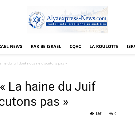
RAEL NEWS
RAK BE ISRAEL
CQVC
LA ROULOTTE
ISR
Alyaexpress-
ine du Juif dont nous ne discutons pas »
« La haine du Juif
News
cutons pas »
1861
0