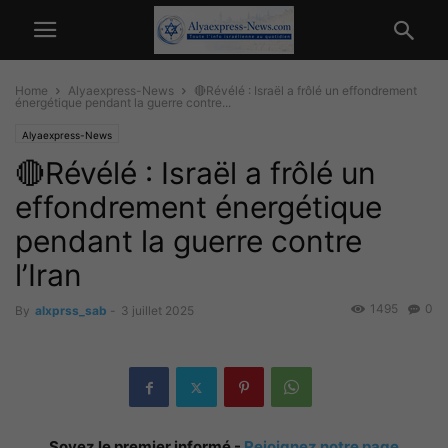
Home
Alyaexpress-News
🔴Révélé : Israël a frôlé un effondrement
énergétique pendant la guerre contre...
Alyaexpress-News
🔴Révélé : Israël a frôlé un
effondrement énergétique
pendant la guerre contre
l’Iran
1495
0
By
alxprss_sab
-
3 juillet 2025
Soyez le premier informé -
Rejoignez notre page