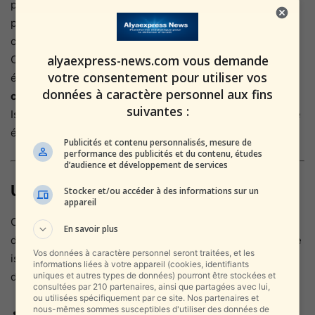
par les missiles. En
avril 2023
, une simple tempête a
provoqué l’effondrement du quai de déchargement du
charbon à Ashkelon – l’un des deux seuls du pays.
alyaexpress-news.com vous demande
Conséquence : 20 % de la production électrique du pays a
votre consentement pour utiliser vos
été mise en pause. Madar prévient :
le changement
données à caractère personnel aux fins
climatique augmente la fréquence de ces incidents
, et
suivantes :
Israël n’est absolument pas préparée à une telle résilience
énergétique.
Publicités et contenu personnalisés, mesure de
performance des publicités et du contenu, études
d’audience et développement de services
Une réforme énergétique urgente
Stocker et/ou accéder à des informations sur un
appareil
Cet épisode dramatique relance les appels à la
En savoir plus
diversification et à la sécurisation du système énergétique
Vos données à caractère personnel seront traitées, et les
israélien. Plusieurs voix au sein du
ministère de l’Énergie
,
informations liées à votre appareil (cookies, identifiants
uniques et autres types de données) pourront être stockées et
de l’
armée
et de
l’industrie du gaz
appellent à :
consultées par 210 partenaires, ainsi que partagées avec lui,
ou utilisées spécifiquement par ce site. Nos partenaires et
nous-mêmes sommes susceptibles d'utiliser des données de
L’accélération de l’installation de
microcentrales