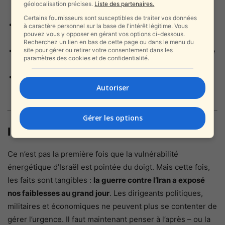
géolocalisation précises.
Liste des partenaires.
solaires décentralisées
Certains fournisseurs sont susceptibles de traiter vos données
La protection physique accrue des infrastructures
à caractère personnel sur la base de l'intérêt légitime. Vous
pouvez vous y opposer en gérant vos options ci-dessous.
critiques
Recherchez un lien en bas de cette page ou dans le menu du
site pour gérer ou retirer votre consentement dans les
La création d’un
stock stratégique de gaz et de pétrole
paramètres des cookies et de confidentialité.
plus conséquent
Le développement de
réseaux intelligents autonomes
Autoriser
en cas de coupure centrale
Gérer les options
Israël vulnérable, mais avertie
Ce n’est pas la première fois que la vulnérabilité
énergétique d’Israël est pointée du doigt. Mais cette fois,
les faits sont tangibles :
la guerre contre l’Iran a exposé
nos faiblesses au grand jour
. Les dirigeants politiques,
militaires et économiques ne peuvent plus se contenter de
gérer l’urgence. Il faut maintenant penser à l’après – ou la