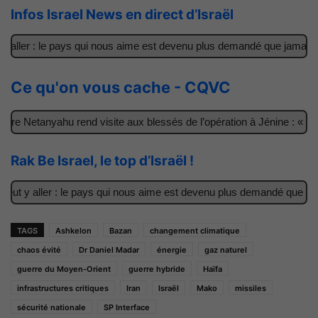
Infos Israel News en direct d’Israël
ller : le pays qui nous aime est devenu plus demandé que jamais
Ce qu'on vous cache - CQVC
e Netanyahu rend visite aux blessés de l’opération à Jénine : « Ces
Rak Be Israel, le top d’Israël !
t y aller : le pays qui nous aime est devenu plus demandé que jamai
TAGS
Ashkelon
Bazan
changement climatique
chaos évité
Dr Daniel Madar
énergie
gaz naturel
guerre du Moyen-Orient
guerre hybride
Haïfa
infrastructures critiques
Iran
Israël
Mako
missiles
sécurité nationale
SP Interface