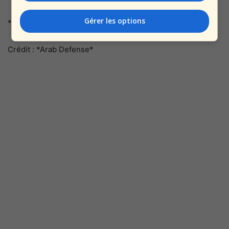
Gérer les options
**Satellite espion Ofek-13**
Crédit : *Arab Defense*