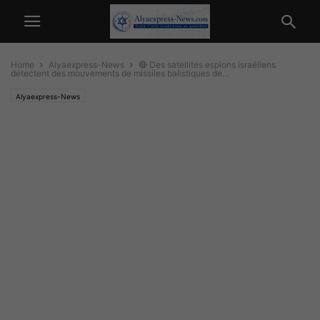
Home
Alyaexpress-News
🔴 Des satellites espions israéliens
détectent des mouvements de missiles balistiques de...
Alyaexpress-News