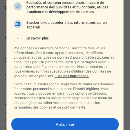
Publicités et contenu personnalisés, mesure de
capturer des images haute résolution, de jour comme de
performance des publicités et du contenu, études
d’audience et développement de services
nuit, grâce aux technologies radar avancées et
infrarouges, ce qui permet de suivre les cibles même par
Stocker et/ou accéder à des informations sur un
appareil
mauvais temps. Ces satellites volent également à une
altitude relativement basse, ce qui leur confère une
En savoir plus
meilleure précision pour détecter les mouvements.
Vos données à caractère personnel seront traitées, et les
informations liées à votre appareil (cookies, identifiants
uniques et autres types de données) pourront être stockées et
En plus de la série *Ofek*, Israël possède également des
consultées par 210 partenaires, ainsi que partagées avec lui,
ou utilisées spécifiquement par ce site. Nos partenaires et
satellites de communication et de collecte de
nous-mêmes sommes susceptibles d'utiliser des données de
renseignements militaires, comme le satellite *Eros*,
géolocalisation précises.
Liste des partenaires.
utilisé à des fins commerciales, civiles et militaires.
Certains fournisseurs sont susceptibles de traiter vos données
à caractère personnel sur la base de l'intérêt légitime. Vous
pouvez vous y opposer en gérant vos options ci-dessous.
Les *Ofek* et *Eros* sont parmi les satellites de
Recherchez un lien en bas de cette page ou dans le menu du
site pour gérer ou retirer votre consentement dans les
reconnaissance et de renseignement israéliens les plus
paramètres des cookies et de confidentialité.
populaires, chacun ayant des caractéristiques spécifiques
qui contribuent à atteindre les objectifs de sécurité et
Autoriser
stratégiques d’Israël.