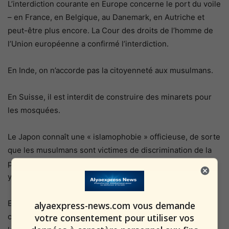
L’interdiction courante en Europe concerne le port du voile
– en France, en Belgique, au Danemark, en Autriche et
peut-être plus encore. La Cour des droits de l’homme de
l’Union européenne a confirmé l’interdiction.
En Inde, on n’accorde pas la citoyenneté aux musulmans.
En Suisse, il est interdit de construire des minarets pour
les mosquées.
Le Japon connaît une « islamophobie » officieuse, de sorte
que les musulmans sont victimes de discrimination de la
part de la population locale, le gouvernement fermant les
yeux.
En Pologne et dans d’autres pays d’Europe de l’Est, ils
alyaexpress-news.com vous demande
votre consentement pour utiliser vos
comprennent très bien le danger musulman et bousculent