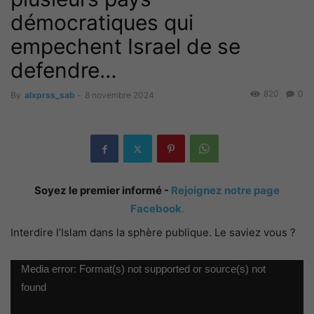
démocratiques qui
empechent Israel de se
defendre…
820
0
By
alxprss_sab
-
8 novembre 2024
Soyez le premier informé -
Rejoignez notre page
Facebook
.
Interdire l’Islam dans la sphère publique. Le saviez vous ?
Lecteur
Media error: Format(s) not supported or source(s) not
vidéo
found