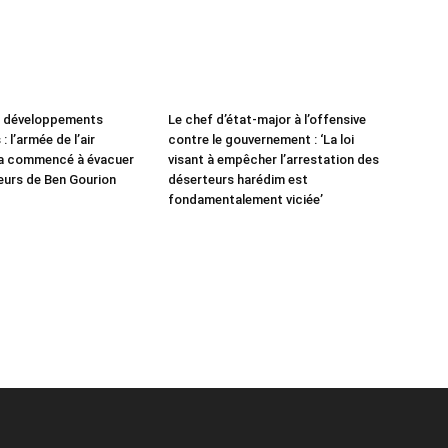
e développements
Le chef d’état-major à l’offensive
: l’armée de l’air
contre le gouvernement : ‘La loi
 a commencé à évacuer
visant à empêcher l’arrestation des
leurs de Ben Gourion
déserteurs harédim est
fondamentalement viciée’