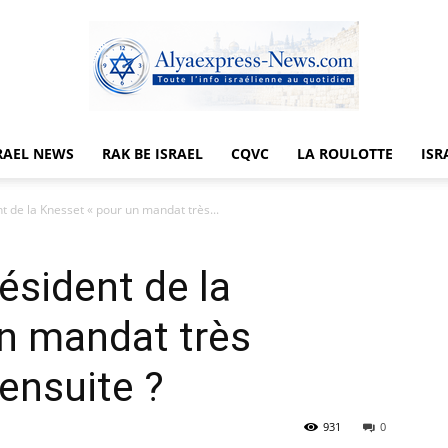
RAEL NEWS
RAK BE ISRAEL
CQVC
LA ROULOTTE
ISR
Alyaexpress-
nt de la Knesset « pour un mandat très...
résident de la
News
n mandat très
 ensuite ?
931
0