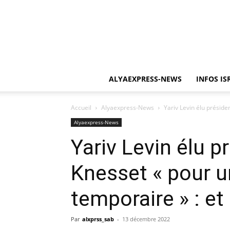
ALYAEXPRESS-NEWS
INFOS IS
Accueil
Alyaexpress-News
Yariv Levin élu préside
Alyaexpress-News
Yariv Levin élu p
Knesset « pour u
temporaire » : et
Par
alxprss_sab
-
13 décembre 2022