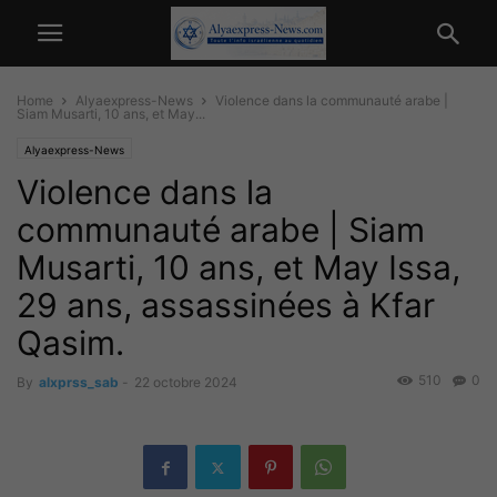
Home
Alyaexpress-News
Violence dans la communauté arabe |
Siam Musarti, 10 ans, et May...
Alyaexpress-News
Violence dans la
communauté arabe | Siam
Musarti, 10 ans, et May Issa,
29 ans, assassinées à Kfar
Qasim.
510
0
By
alxprss_sab
-
22 octobre 2024