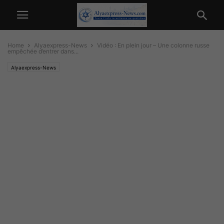
Home
Alyaexpress-News
Vidéo : En plein jour – Une colonne russe
empêchée d’entrer dans...
Alyaexpress-News