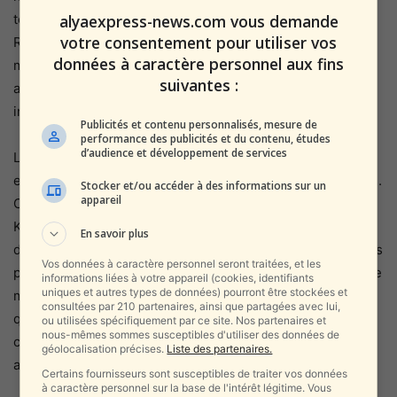
alyaexpress-news.com vous demande
tour et de retourner à la base. Il s’agit d’une route que les
votre consentement pour utiliser vos
Russes empruntaient fréquemment pour transporter du
données à caractère personnel aux fins
matériel et des fournitures entre Khmeimim, leur base
suivantes :
aérienne en Syrie, et Tartous, où ils avaient une
installation navale centrale avant la chute d’Assad.
Publicités et contenu personnalisés, mesure de
performance des publicités et du contenu, études
d’audience et développement de services
Les Syriens n’ont pas donné de raison spécifique pour
empêcher cette fois-ci la colonne russe d’entrer à Tartous.
Stocker et/ou accéder à des informations sur un
appareil
Cependant, le ministre de la Défense syrien, Muralef Abu-
Kassara, a déclaré que « la préservation des bases russes
En savoir plus
dépendra de leurs avantages pour la Syrie ». Ces incidents
Vos données à caractère personnel seront traitées, et les
peuvent être perçus comme un moyen pour les Syriens de
informations liées à votre appareil (cookies, identifiants
uniques et autres types de données) pourront être stockées et
montrer leur force face aux Russes, leurs anciens alliés,
consultées par 210 partenaires, ainsi que partagées avec lui,
qui leur offrent également un refuge diplomatique. « Si
ou utilisées spécifiquement par ce site. Nos partenaires et
nous-mêmes sommes susceptibles d'utiliser des données de
cela nous profite, alors oui, les Russes peuvent rester », a
géolocalisation précises.
Liste des partenaires.
ajouté le ministre de la Défense.
Certains fournisseurs sont susceptibles de traiter vos données
à caractère personnel sur la base de l'intérêt légitime. Vous