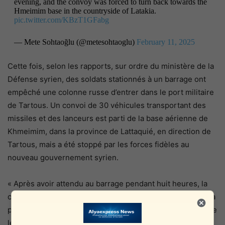
evening, and the convoy was forced to turn back towards the
Hmeimim base in the countryside of Latakia.
pic.twitter.com/KBzT1GFabg
— Mete Sohtaoğlu (@metesohtaoglu)
February 11, 2025
Cette fois, selon les rapports, sur ordre du ministère de la
Défense syrien, des soldats stationnés à un barrage ont
empêché une colonne russe d’entrer dans le port militaire
de Tartous. Un convoi de 30 véhicules transportant des
missiles et des lanceurs est parti de la base aérienne de
Khmeimim, dans la province de Lattaquié, en direction de
Tartous, mais a été stoppé par les forces fidèles au
nouveau gouvernement syrien.
« Après avoir attendu au barrage pendant huit heures, la
colonne a dû revenir à la base de Khmeimim », a indiqué la
presse. Une vidéo diffusée sur les réseaux sociaux montre
les soldats syriens ordonnant à la colonne de faire demi-