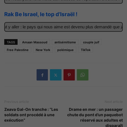
Rak Be Israel, le top d’Israël !
t y aller : le pays qui nous aime est devenu plus demandé que jamai
TAGS
Amaan Massoud
antisémitisme
couple juif
Free Palestine
New York
polémique
TikTok
Previous article
Next article
Zeava Gal-On tranche : “Les
Drame en mer : un passager
soldats ont procédé à une
chute du pont d’un paquebot
exécution”
réservé aux adultes et
disparaît