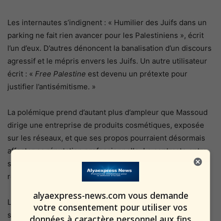
Les internautes s’indignent : « Humilier des Juifs dans un
parking ne fait rien avancer pour les Palestiniens », écrit
l’un d’eux. D’autres dénoncent la banalisation d’un discours
agressif et le mépris envers les Juifs. Un autre utilisateur
écrit : «
Free Palestine
est devenu un prétexte pour
justifier l’antisémitisme. »
La polémique prend d’autant plus d’ampleur que Massoud
dirige une entreprise de produits cosmétiques, exposée
sur les réseaux, et que ses propos pourraient désormais
affecter sa réputation professionnelle. Le contraste entre
son image publique et la cruauté assumée de sa vidéo
renforce encore la réaction de rejet.
alyaexpress-news.com vous demande
L’affaire illustre, une fois encore, comment les réseaux
votre consentement pour utiliser vos
sociaux peuvent transformer un geste de provocation en
données à caractère personnel aux fins