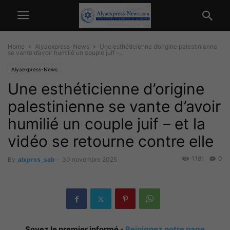
Home
Alyaexpress-News
Une esthéticienne d’origine palestinienne
se vante d’avoir humilié un couple juif –...
Alyaexpress-News
Une esthéticienne d’origine
palestinienne se vante d’avoir
humilié un couple juif – et la
vidéo se retourne contre elle
1181
0
By
alxprss_sab
-
30 novembre 2025
Soyez le premier informé -
Rejoignez notre page