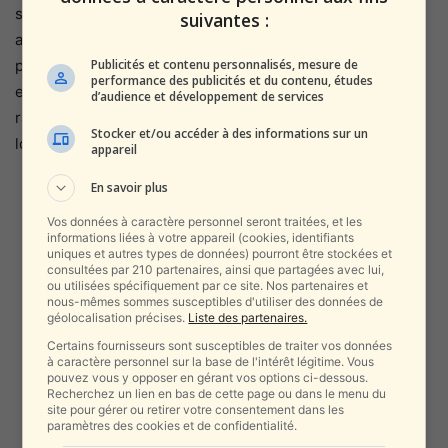
scandale national, surtout dans un climat déjà explosif
suivantes :
autour des questions identitaires et du conflit israélo-
Publicités et contenu personnalisés, mesure de
palestinien. Ce qui se voulait une « blague » filmée a
performance des publicités et du contenu, études
exposé une animosité ouverte et un mépris assumé — et
d’audience et développement de services
rappelle jusqu’où peut aller la rhétorique anti-juive
Stocker et/ou accéder à des informations sur un
lorsqu’elle est encouragée en ligne.
appareil
En savoir plus
Vos données à caractère personnel seront traitées, et les
informations liées à votre appareil (cookies, identifiants
uniques et autres types de données) pourront être stockées et
consultées par 210 partenaires, ainsi que partagées avec lui,
ou utilisées spécifiquement par ce site. Nos partenaires et
nous-mêmes sommes susceptibles d'utiliser des données de
géolocalisation précises.
Liste des partenaires.
Certains fournisseurs sont susceptibles de traiter vos données
à caractère personnel sur la base de l'intérêt légitime. Vous
pouvez vous y opposer en gérant vos options ci-dessous.
Recherchez un lien en bas de cette page ou dans le menu du
site pour gérer ou retirer votre consentement dans les
paramètres des cookies et de confidentialité.