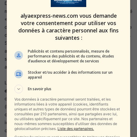
Du côté israélien, la réaction ne s’est pas fait attendre. Le
ministère des Affaires étrangères à Jérusalem a condamné
alyaexpress-news.com vous demande
« une attaque antisémite violente et coordonnée contre
votre consentement pour utiliser vos
des jeunes juifs pacifiques », exhortant Ottawa à « prendre
données à caractère personnel aux fins
des mesures concrètes pour protéger ses citoyens juifs ».
suivantes :
Selon un diplomate israélien en poste au Canada, « les
ambassades israéliennes reçoivent chaque semaine des
Publicités et contenu personnalisés, mesure de
performance des publicités et du contenu, études
signalements d’étudiants agressés ou ostracisés pour
d’audience et développement de services
avoir affiché leur soutien à Israël ».
Stocker et/ou accéder à des informations sur un
appareil
L’incident de Toronto illustre un phénomène global : la
En savoir plus
démonisation d’Israël
dans le monde académique
occidental. Des groupes se réclamant du mouvement BDS
Vos données à caractère personnel seront traitées, et les
informations liées à votre appareil (cookies, identifiants
(Boycott, Désinvestissement, Sanctions) ont investi les
uniques et autres types de données) pourront être stockées et
consultées par 210 partenaires, ainsi que partagées avec lui,
campus, transformant le discours antisioniste en véritable
ou utilisées spécifiquement par ce site. Nos partenaires et
idéologie de la haine. « Aujourd’hui, être pro-Israël sur un
nous-mêmes sommes susceptibles d'utiliser des données de
géolocalisation précises.
Liste des partenaires.
campus nord-américain, c’est risquer sa sécurité »,