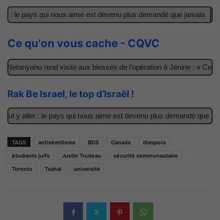
r : le pays qui nous aime est devenu plus demandé que jamais
Il 
Ce qu'on vous cache - CQVC
etanyahu rend visite aux blessés de l’opération à Jénine : « Ces ga
Rak Be Israel, le top d’Israël !
t y aller : le pays qui nous aime est devenu plus demandé que jamai
TAGS
antisémitisme
BDS
Canada
diaspora
étudiants juifs
Justin Trudeau
sécurité communautaire
Toronto
Tsahal
université