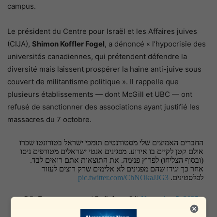
campus.
Le président du Centre pour Israël et les Affaires juives
(CIJA),
Shimon Koffler Fogel
, a dénoncé « l’hypocrisie des
universités canadiennes, qui prétendent défendre la
diversité mais laissent prospérer la haine anti-juive sous
couvert de militantisme politique ». Il rappelle que
plusieurs établissements — dont McGill et UBC — ont
refusé de sanctionner des associations ayant justifié les
massacres du 7 octobre.
החברים האמיצים שלי מסטודנטים תומכי ישראל בטורונטו שכרו
אולם קטן לקיים בו אירוע. מפגינים אנטי ישראלים מטורפים ניסו
(ובסוף הצליחו) לפרוץ פנימה. את התוצאות אתם רואים לבד.
אחר כך יגידו שהם מפגינים לא אלימים שרק רוצים לעזור
pic.twitter.com/ChNOkaJJG3
לפלסטינים.
— Ofir Dayan אופיר דיין (@ofirdayan94)
November 5, 2025