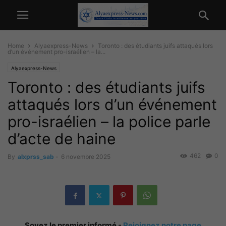
Home
Alyaexpress-News
Toronto : des étudiants juifs attaqués lors
d’un événement pro-israélien – la...
Alyaexpress-News
Toronto : des étudiants juifs
attaqués lors d’un événement
pro-israélien – la police parle
d’acte de haine
462
0
By
alxprss_sab
-
6 novembre 2025
Soyez le premier informé -
Rejoignez notre page