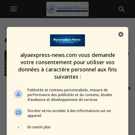
Home
Tags
Enlèvement
enlèvement
Le père de Yuval, l’enfant disparu
alyaexpress-news.com vous demande
: « Au bout de...
votre consentement pour utiliser vos
alxprss_sab
-
24 juillet 2026
données à caractère personnel aux fins
suivantes :
Enregistrements révélés : l’ultime
Publicités et contenu personnalisés, mesure de
combat du capitaine Omer
performance des publicités et du contenu, études
d’audience et développement de services
Neutra le 7...
alxprss_sab
-
24 février 2026
Stocker et/ou accéder à des informations sur un
appareil
« Presque convaincus que c’est
En savoir plus
le Mossad » : l’enquête sur...