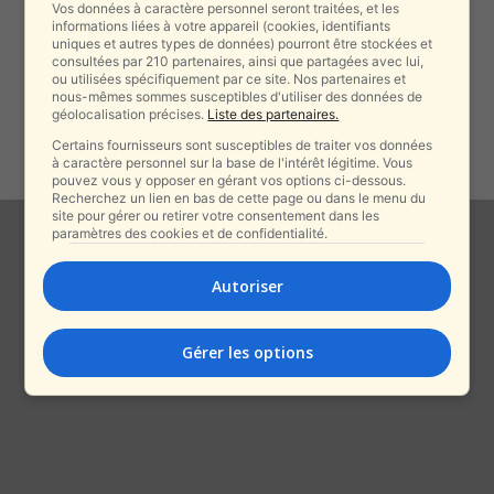
alxprss_sab
-
1 janvier 2026
Vos données à caractère personnel seront traitées, et les
informations liées à votre appareil (cookies, identifiants
uniques et autres types de données) pourront être stockées et
consultées par 210 partenaires, ainsi que partagées avec lui,
ou utilisées spécifiquement par ce site. Nos partenaires et
Deux jeunes de Jérusalem-Est
nous-mêmes sommes susceptibles d'utiliser des données de
arrêtés après l’enlèvement
géolocalisation précises.
Liste des partenaires.
violent d’un jeune près...
Certains fournisseurs sont susceptibles de traiter vos données
alxprss_sab
-
18 novembre 2025
à caractère personnel sur la base de l'intérêt légitime. Vous
pouvez vous y opposer en gérant vos options ci-dessous.
Recherchez un lien en bas de cette page ou dans le menu du
site pour gérer ou retirer votre consentement dans les
paramètres des cookies et de confidentialité.
Autoriser
Gérer les options