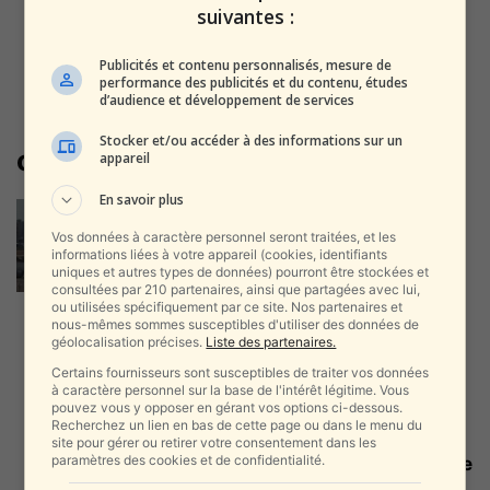
suivantes :
Publicités et contenu personnalisés, mesure de
performance des publicités et du contenu, études
d’audience et développement de services
Stocker et/ou accéder à des informations sur un
coopération militaire
appareil
En savoir plus
Israël demande à l’armée
américaine de retirer ses avions
Vos données à caractère personnel seront traitées, et les
de Ben...
informations liées à votre appareil (cookies, identifiants
uniques et autres types de données) pourront être stockées et
alxprss_sab
-
4 juin 2026
consultées par 210 partenaires, ainsi que partagées avec lui,
ou utilisées spécifiquement par ce site. Nos partenaires et
nous-mêmes sommes susceptibles d'utiliser des données de
Le commentateur : les
géolocalisation précises.
Liste des partenaires.
Américains stupéfaits par le
Certains fournisseurs sont susceptibles de traiter vos données
renseignement israélien sur...
à caractère personnel sur la base de l'intérêt légitime. Vous
pouvez vous y opposer en gérant vos options ci-dessous.
alxprss_sab
-
29 janvier 2026
Recherchez un lien en bas de cette page ou dans le menu du
site pour gérer ou retirer votre consentement dans les
paramètres des cookies et de confidentialité.
L’amie stratégique d’Israël envoie
un message direct à l’Iran :