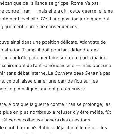
 mécanique de l’alliance se grippe. Rome n’a pas
 contre l’Iran — mais elle a dit : cette guerre, elle ne
ntement explicite. C’est une position juridiquement
ratégiquement lourde de conséquences.
ve ainsi dans une position délicate. Atlantiste de
nistration Trump, il doit pourtant défendre des
t un contrôle parlementaire sur toute participation
écessairement de l’anti-américanisme — mais c’est une
hir sans débat interne. Le
Corriere della Sera
n’a pas
, ce qui laisse planer une part de flou sur les
nges diplomatiques qui ont pu s’ensuivre.
ère. Alors que la guerre contre l’Iran se prolonge, les
plus en plus nombreux à refuser d’y être mêlés, fût-
e réticence collective posera des questions
 le conflit terminé. Rubio a déjà planté le décor : les