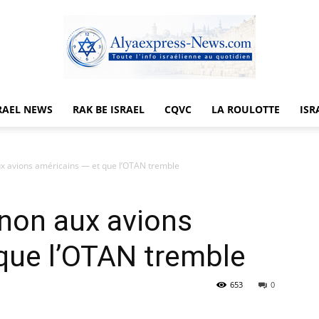
RAEL NEWS
RAK BE ISRAEL
CQVC
LA ROULOTTE
ISR
Alyaexpress-
aux avions américains — et que l’OTAN tremble
t non aux avions
News
que l’OTAN tremble
653
0