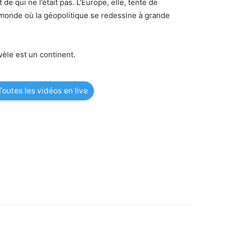
 de qui ne l’était pas. L’Europe, elle, tente de
onde où la géopolitique se redessine à grande
évèle est un continent.
outes les vidéos en live