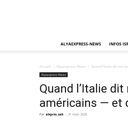
ALYAEXPRESS-NEWS
INFOS IS
Accueil
Alyaexpress-News
Quand l’Italie dit non 
Alyaexpress-News
Quand l’Italie di
américains — et 
Par
alxprss_sab
-
31 mars 2026