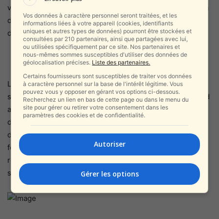
validées lors de réunions présidées par Netanyahou, qui a
Vos données à caractère personnel seront traitées, et les
donné son feu vert définitif au projet dès le mois
informations liées à votre appareil (cookies, identifiants
uniques et autres types de données) pourront être stockées et
d’octobre.
consultées par 210 partenaires, ainsi que partagées avec lui,
ou utilisées spécifiquement par ce site. Nos partenaires et
nous-mêmes sommes susceptibles d'utiliser des données de
géolocalisation précises.
Liste des partenaires.
Certains fournisseurs sont susceptibles de traiter vos données
La publication de la déclaration conjointe a été
à caractère personnel sur la base de l'intérêt légitime. Vous
pouvez vous y opposer en gérant vos options ci-dessous.
soigneusement synchronisée. Les autorités du Somaliland
Recherchez un lien en bas de cette page ou dans le menu du
site pour gérer ou retirer votre consentement dans les
avaient demandé un délai afin de se préparer à
paramètres des cookies et de confidentialité.
d’éventuelles actions hostiles, notamment en provenance
des Houthis au Yémen, voisins du nord. Ce n’est qu’une
Autoriser
fois ces préparatifs achevés que l’annonce officielle a été
rendue publique, ouvrant la voie à une nouvelle alliance
stratégique.
Gérer les options