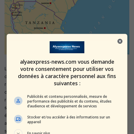
alyaexpress-news.com vous demande
votre consentement pour utiliser vos
Les contacts entre Jérusalem et Hargeisa ne datent pas
données à caractère personnel aux fins
d’hier. Les négociations ayant conduit à cette
suivantes :
reconnaissance ont été menées dans la plus grande
discrétion pendant de longs mois. Gideon Sa’ar, des
Publicités et contenu personnalisés, mesure de
représentants du Mossad et l’ancien conseiller à la
performance des publicités et du contenu, études
d’audience et développement de services
sécurité nationale
Tzachi Hanegbi
ont conduit des
échanges approfondis, organisé des visites bilatérales et
Stocker et/ou accéder à des informations sur un
appareil
accueilli à plusieurs reprises des responsables
somalilandais en Israël. Les discussions finales ont été
En savoir plus