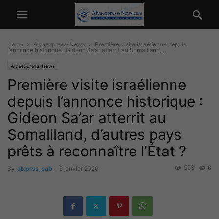
Home
Alyaexpress-News
Première visite israélienne depuis
l’annonce historique : Gideon Sa’ar atterrit au Somaliland,...
Alyaexpress-News
Première visite israélienne
depuis l’annonce historique :
Gideon Sa’ar atterrit au
Somaliland, d’autres pays
prêts à reconnaître l’État ?
553
0
By
alxprss_sab
-
6 janvier 2026