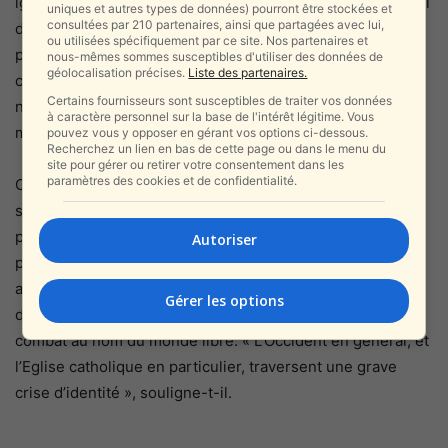
ignorance historique fondamentale qui prévaut aujourd’hui
uniques et autres types de données) pourront être stockées et
consultées par 210 partenaires, ainsi que partagées avec lui,
dans l’Église. Si les prêtres enseignent que Jésus était
ou utilisées spécifiquement par ce site. Nos partenaires et
palestinien, comment pouvons-nous espérer que les
nous-mêmes sommes susceptibles d'utiliser des données de
géolocalisation précises.
Liste des partenaires.
choses soient différentes ? Si nous ne savons pas que
Certains fournisseurs sont susceptibles de traiter vos données
nous avons des racines juives, comment pouvons-nous
à caractère personnel sur la base de l'intérêt légitime. Vous
même nous définir comme chrétiens ? »
pouvez vous y opposer en gérant vos options ci-dessous.
Recherchez un lien en bas de cette page ou dans le menu du
site pour gérer ou retirer votre consentement dans les
paramètres des cookies et de confidentialité.
Comme d’autres chrétiens qui soutiennent l’État juif dans
sa guerre contre le terrorisme, Don Domingo ne se définit
pas comme sioniste par bonne volonté, par sympathie
Autoriser
pour Israël ou par amour pour le peuple juif, mais par
amour-propre et par profonde préoccupation pour l’avenir
Gérer les options
de l’Occident – ​​avec la simple compréhension que Tsahal
combat au nom du monde libre. « L’Occident en général, et
l’Eglise catholique en particulier, traversent une grave
crise d’identité », souligne-t-il.