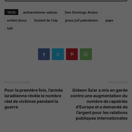
TAGS
antisemitisme vatican
Don Domingo Ariano
enfant jésus
foulard de l'olp
jesus juif palestinien
pape
talit
Previous article
Next article
Pour la première fois, l’armée
Gideon Sa’ar a mis en garde
israélienne révèle le nombre
contre une augmentation du
réel de victimes pendant la
nombre de rapatriés
guerre
d’Europe et a demandé de
l’argent pour les relations
publiques internationales