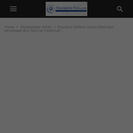
Home
Alyaexpress-News
Pourquoi l’enfant Jésus n’était pas
enveloppé d’un talit car il etait juif...