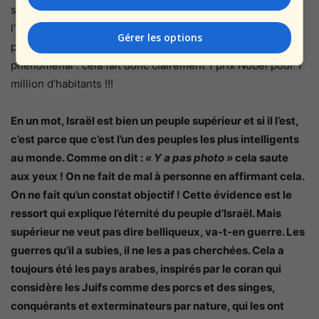
soit 5% du PIB et enfin, un nombre élevé de Prix Nobel. Si
l’on considère le nombre de prix Nobel eu égard à sa
Gérer les options
population, soit 10 prix Nobel, c’est franchement
phénoménal : cela fait donc clairement 1 prix Nobel pour 1
million d’habitants !!!
En un mot, Israël est bien un peuple supérieur et si il l’est,
c’est parce que c’est l’un des peuples les plus intelligents
au monde. Comme on dit :
« Y a pas photo »
cela saute
aux yeux ! On ne fait de mal à personne en affirmant cela.
On ne fait qu’un constat objectif ! Cette évidence est le
ressort qui explique l’éternité du peuple d’Israël. Mais
supérieur ne veut pas dire belliqueux, va-t-en guerre. Les
guerres qu’il a subies, il ne les a pas cherchées. Cela a
toujours été les pays arabes, inspirés par le coran qui
considère les Juifs comme des porcs et des singes,
conquérants et exterminateurs par nature, qui les ont