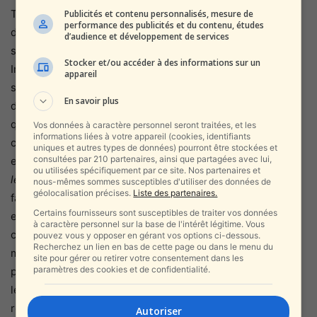
Toutes les fois qu’Israël s’est retrouvé en guerre contre
Publicités et contenu personnalisés, mesure de
performance des publicités et du contenu, études
des Etats arabes -Egypte, Syrie, Jordanie, Irak …- il est
d’audience et développement de services
sorti triomphant. En ce moment, il a la maîtrise du ciel en
Stocker et/ou accéder à des informations sur un
Iran. On peut dire qu’il a quasiment triomphé de la
appareil
satanocratie des proxys dirigés par les mollahs. La place
En savoir plus
d’Israël sur le plan militaire est la 8ème. Mais il n’y a pas
que l’armée pour définir la supériorité d’un peuple. Israël,
Vos données à caractère personnel seront traitées, et les
informations liées à votre appareil (cookies, identifiants
c’est 60% de désert et bien ce pays si minuscule arrive à
uniques et autres types de données) pourront être stockées et
consultées par 210 partenaires, ainsi que partagées avec lui,
exporter des fruits et des légumes. Comme on dit :
« Faut
ou utilisées spécifiquement par ce site. Nos partenaires et
le faire quand même ! ».
Israël à la maîtrise de l’eau de
nous-mêmes sommes susceptibles d'utiliser des données de
géolocalisation précises.
Liste des partenaires.
façon remarquable. Enfin, sur le plan technologique, Israël
Certains fournisseurs sont susceptibles de traiter vos données
est en pointe. On dit que c’est
« la Start-Up Nation ».
Il est
à caractère personnel sur la base de l'intérêt légitime. Vous
considéré comme le 2ème écosystème de start-up au
pouvez vous y opposer en gérant vos options ci-dessous.
Recherchez un lien en bas de cette page ou dans le menu du
monde. Il détient l’un des plus grands nombre de start-up
site pour gérer ou retirer votre consentement dans les
paramètres des cookies et de confidentialité.
par habitant.
Il a l’un des taux de chercheurs par habitant
les plus élevés du monde ; un investissement en
recherche et développement parmi les plus importants
Autoriser