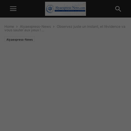
Home
Alyaexpress-News
Observez juste un instant, et l’évidence va
vous sauter aux yeux ! ...
Alyaexpress-News