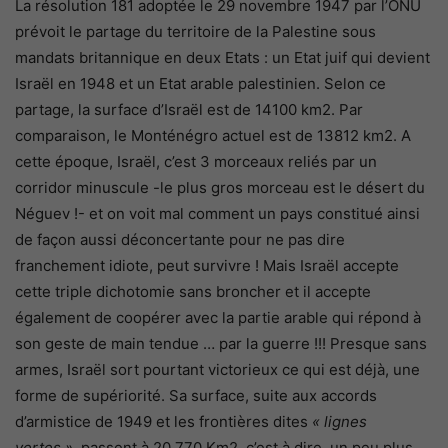
La résolution 181 adoptée le 29 novembre 1947 par l’ONU
prévoit le partage du territoire de la Palestine sous
mandats britannique en deux Etats : un Etat juif qui devient
Israël en 1948 et un Etat arable palestinien. Selon ce
partage, la surface d’Israël est de 14100 km2. Par
comparaison, le Monténégro actuel est de 13812 km2. A
cette époque, Israël, c’est 3 morceaux reliés par un
corridor minuscule -le plus gros morceau est le désert du
Néguev !- et on voit mal comment un pays constitué ainsi
de façon aussi déconcertante pour ne pas dire
franchement idiote, peut survivre ! Mais Israël accepte
cette triple dichotomie sans broncher et il accepte
également de coopérer avec la partie arable qui répond à
son geste de main tendue … par la guerre !!! Presque sans
armes, Israël sort pourtant victorieux ce qui est déjà, une
forme de supériorité. Sa surface, suite aux accords
d’armistice de 1949 et les frontières dites
« lignes
vertes »,
passent à 20 770 Km2, c’est à dire, un peu plus