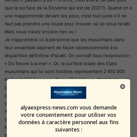
que la surface de la Slovénie qui est de 20273. Quand on a
une mappemonde devant les yeux, c’est tout juste s’il ne
faut pas prendre une loupe pour trouver où se situe Israël.
Mais vous n’avez encore rien vu !
Je n’apprendrai ici à personne que les musulmans dans
leur ensemble aspirent de façon obsessionnelle à la
disparition définitive d’Israël. On connaît tous l’expression :
« Du fleuve à la mer ». Or, la surface totale des Etats
musulmans qui lui sont hostiles représentent 2 810 000
km2 soit 135 fois sa surface ; 194 millions d’habitants soit
pratiquement une population 20 fois supérieure à celle du
petit Etat hébreu qui est de 9,8 millions d’habitants. Mais
ce n’est pas tout, si on élargit l’hostilité du monde
alyaexpress-news.com vous demande
musulman du fait de leurs discours, de leur diplomatie et
votre consentement pour utiliser vos
de leur idéologie, la surface passe cette fois à 4 340 000
données à caractère personnel aux fins
km2 soit 210 fois la surface d’Israël et la population à 478
suivantes :
millions d’habitants soit 49 fois la population d’Israël.