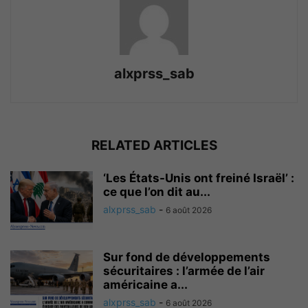
alxprss_sab
RELATED ARTICLES
‘Les États-Unis ont freiné Israël’ :
ce que l’on dit au...
alxprss_sab
-
6 août 2026
Sur fond de développements
sécuritaires : l’armée de l’air
américaine a...
alxprss_sab
-
6 août 2026