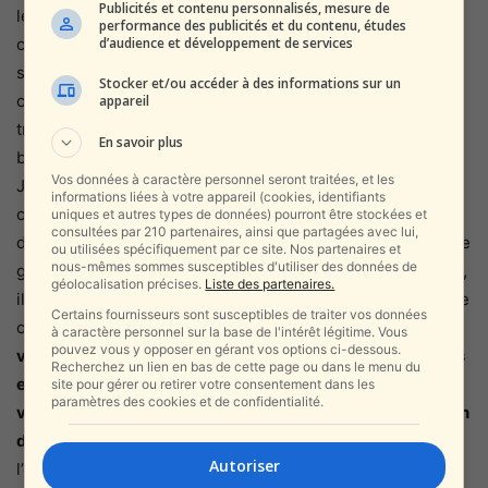
Publicités et contenu personnalisés, mesure de
le ménage de la vermine aura atteint son point culminant,
performance des publicités et du contenu, études
d’audience et développement de services
c’est à dire que, lorsque la satanocratie des mollahs ne
sera plus qu’un pouvoir en loque, alors le peuple iranien
Stocker et/ou accéder à des informations sur un
commencera à se prendre en charge. Pour l’heure, il est
appareil
trop tôt car il risquerait une nouvelle hécatombe qui serait
En savoir plus
bien sûr plus intense que celle des 8 et 9 janvier dernier.
Vos données à caractère personnel seront traitées, et les
J’ai dit plus haut qu’il était un peuple intelligent. Mais je le
informations liées à votre appareil (cookies, identifiants
crois également un peuple sage. Je ne crois pas, une fois
uniques et autres types de données) pourront être stockées et
consultées par 210 partenaires, ainsi que partagées avec lui,
donc Satan à terre et blessé à mort, qu’il versera dans une
ou utilisées spécifiquement par ce site. Nos partenaires et
nous-mêmes sommes susceptibles d'utiliser des données de
guerre civile. Il est capable de se gouverner par lui-même,
géolocalisation précises.
Liste des partenaires.
il l’a montré dans son histoire, et sans ingérence étrangère
Certains fournisseurs sont susceptibles de traiter vos données
car il n’en a absolument pas besoin.
Par contre, et je tiens
à caractère personnel sur la base de l'intérêt légitime. Vous
pouvez vous y opposer en gérant vos options ci-dessous.
vraiment à insister sur ce point, les frappes des Israéliens
Recherchez un lien en bas de cette page ou dans le menu du
et des Américains, leur suiveur, doivent ABSOLUMENT
site pour gérer ou retirer votre consentement dans les
paramètres des cookies et de confidentialité.
viser la vermine des mollahs. Elles doivent être comme on
dit
« chirurgicales ».
Je sais, c’est doute une vue de
Autoriser
l’esprit, naïve. Mais elles doivent autant que faire se peut,