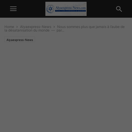
Home
Alyaexpress-News
Nous sommes plus que jamais à l’aube de
la désatanisation du monde — par...
Alyaexpress-News