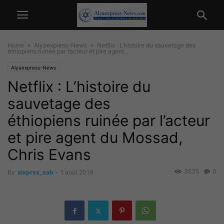
Home
Alyaexpress-News
Netflix : L’histoire du sauvetage des
éthiopiens ruinée par l’acteur et pire agent...
Alyaexpress-News
Netflix : L’histoire du
sauvetage des
éthiopiens ruinée par l’acteur
et pire agent du Mossad,
Chris Evans
3535
0
By
alxprss_sab
-
1 août 2019