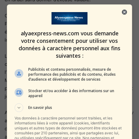
C’est un agent voyou qui sait mieux que ses patrons…
Pourtant, il met en danger la communauté juive
éthiopienne dans son ensemble avec des décisions
alyaexpress-news.com vous demande
votre consentement pour utiliser vos
imprudentes.
données à caractère personnel aux fins
suivantes :
La
vraie histoire
est en fait beaucoup plus reflechie que
cette tentative artificielle de tirer profit de (la vraie)
Publicités et contenu personnalisés, mesure de
l’agence du Mossad. Il y a eu beaucoup de drame, mais le
performance des publicités et du contenu, études
d’audience et développement de services
Mossad a été dans la véritable histoire le vrai héros, non
pas, comme ce film nous le présente, car Chris Evans veut
Stocker et/ou accéder à des informations sur un
appareil
jouer un autre type de super-héros.
En savoir plus
A l’époque, tout était planifié méticuleusement, même s’il y
Vos données à caractère personnel seront traitées, et les
avait un réel danger à chaque opération. L’histoire réelle
informations liées à votre appareil (cookies, identifiants
uniques et autres types de données) pourront être stockées et
de la façon dont les agents ont réussi à faire entrer des
consultées par 210 partenaires, ainsi que partagées avec lui,
avions en secret au Soudan est plus impressionnante que
ou utilisées spécifiquement par ce site. Nos partenaires et