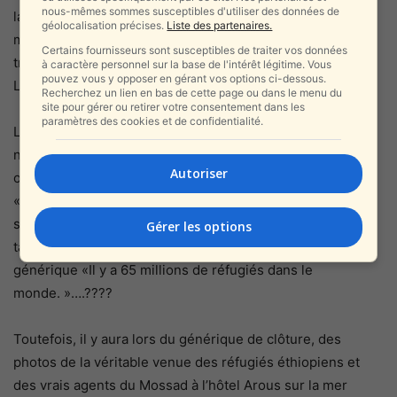
nous-mêmes sommes susceptibles d'utiliser des données de
la contrebande de bateau présentée dans ce film, une
géolocalisation précises.
Liste des partenaires.
méthode qui a été abandonnée très tôt parce qu’elle était
Certains fournisseurs sont susceptibles de traiter vos données
trop dangereuse.
à caractère personnel sur la base de l'intérêt légitime. Vous
pouvez vous y opposer en gérant vos options ci-dessous.
La pire et la meilleure partie est le sauvetage final.
Recherchez un lien en bas de cette page ou dans le menu du
site pour gérer ou retirer votre consentement dans les
paramètres des cookies et de confidentialité.
Le film ne se termine pas avec le public qui est informé du
nombre de Juifs sauvés d’Éthiopie lors de cette opération
Autoriser
ou d’autres. La citation de William Safire ne s’arrête pas là:
«Pour la première fois de l’histoire, des milliers de Noirs
sont introduits dans le pays non pas enchaînés mais en
Gérer les options
tant que citoyens.» Non, la seule chose à retenir est le
générique «Il y a 65 millions de réfugiés dans le
monde. »….????
Toutefois, il y aura lors du générique de clôture, des
photos de la véritable venue des réfugiés éthiopiens et
des vrais agents du Mossad à l’hôtel Arous sur la mer