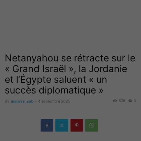
Netanyahou se rétracte sur le
« Grand Israël », la Jordanie
et l’Égypte saluent « un
succès diplomatique »
826
0
By
alxprss_sab
-
4 septembre 2025