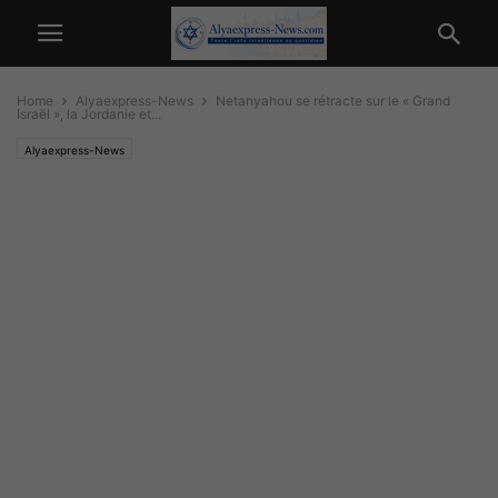
Home
Alyaexpress-News
Netanyahou se rétracte sur le « Grand
Israël », la Jordanie et...
Alyaexpress-News