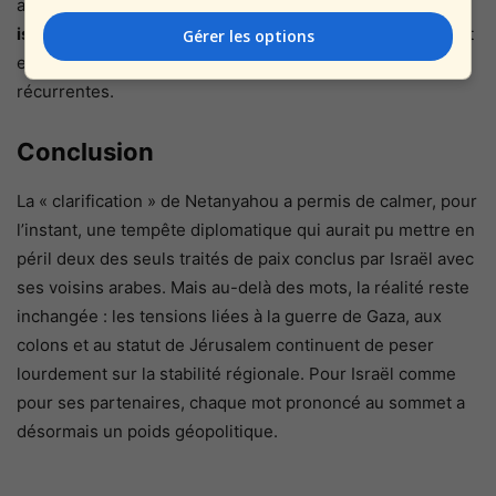
arabes. L’épisode révèle aussi la
fragilité des relations
israélo-jordaniennes et israélo-égyptiennes
, qui oscillent
Gérer les options
entre coopération pragmatique et crises de confiance
récurrentes.
Conclusion
La « clarification » de Netanyahou a permis de calmer, pour
l’instant, une tempête diplomatique qui aurait pu mettre en
péril deux des seuls traités de paix conclus par Israël avec
ses voisins arabes. Mais au-delà des mots, la réalité reste
inchangée : les tensions liées à la guerre de Gaza, aux
colons et au statut de Jérusalem continuent de peser
lourdement sur la stabilité régionale. Pour Israël comme
pour ses partenaires, chaque mot prononcé au sommet a
désormais un poids géopolitique.