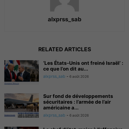
alxprss_sab
RELATED ARTICLES
‘Les États-Unis ont freiné Israël’ :
ce que l’on dit au...
alxprss_sab
-
6 août 2026
Sur fond de développements
sécuritaires : l’armée de l’air
américaine a...
alxprss_sab
-
6 août 2026