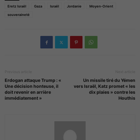
Eretz Israël
Gaza
Israël
Jordanie
Moyen-Orient
souveraineté
Previous article
Next article
Erdogan attaque Trump : «
Un missile tiré du Yémen
Une décision honteuse, il
vers Israël, Katz promet « les
doit revenir en arrière
dix plaies » contre les
immédiatement »
Houthis