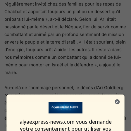
régulièrement invité chez des familles pour les repas de
Chabbat et apportait toujours un plat ou un dessert qu’il
préparait lui-même », a-t-il déclaré. Selon lui, Ari était
passionné par le désert et le Néguev, fier de servir comme
combattant et animé par un profond sentiment de mission
envers le peuple et la terre d’Israël. « Il était souriant, plein
d’énergie, toujours prêt à aider les autres. Il restera dans
nos mémoires comme un combattant qui a donné de lui-
même pour monter en Israël et la défendre », a ajouté le
maire.
Au-delà de l’hommage personnel, le décès d’Ari Goldberg
remet également en lumière la question sensible du bien-
être des soldats, en particulier des soldats isolés. Selon
des données officielles, 22 cas sont actuellement ou ont
été examinés par le passé dans le cadre d’enquêtes liées à
alyaexpress-news.com vous demande
des suspicions de suicide : 12 soldats du service
votre consentement pour utiliser vos