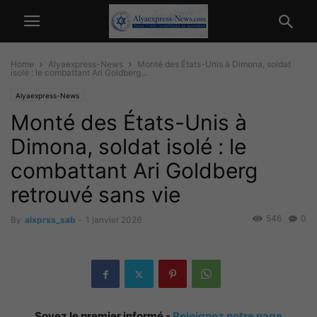
Home
Alyaexpress-News
Monté des États-Unis à Dimona, soldat
isolé : le combattant Ari Goldberg...
Alyaexpress-News
Monté des États-Unis à
Dimona, soldat isolé : le
combattant Ari Goldberg
retrouvé sans vie
546
0
By
alxprss_sab
-
1 janvier 2026
Soyez le premier informé -
Rejoignez notre page