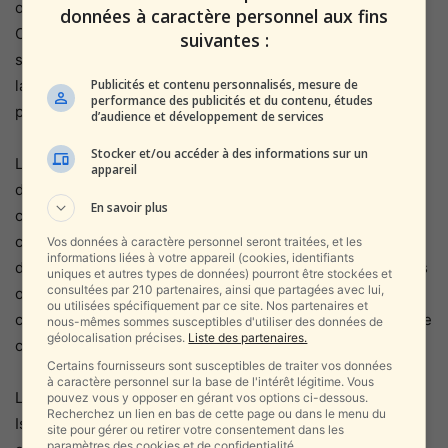
obligatoire, un militaire de carrière et neuf réservistes.
données à caractère personnel aux fins
Ces chiffres alimentent un débat récurrent au sein de la
suivantes :
société israélienne sur l’accompagnement psychologique,
Publicités et contenu personnalisés, mesure de
la prévention et le suivi des militaires confrontés à une
performance des publicités et du contenu, études
pression opérationnelle et émotionnelle intense.
d’audience et développement de services
Stocker et/ou accéder à des informations sur un
Les autorités militaires ont par ailleurs précisé qu’un autre
appareil
décès récent, celui du sergent Yosef Haim Zvi Serlin,
En savoir plus
combattant en formation dans l’unité 504, sera
comptabilisé dans la catégorie des morts lors d’accidents
Vos données à caractère personnel seront traitées, et les
informations liées à votre appareil (cookies, identifiants
d’entraînement, et non parmi les décès liés à des maladies
uniques et autres types de données) pourront être stockées et
consultées par 210 partenaires, ainsi que partagées avec lui,
ou à d’autres causes. Cette distinction souligne la
ou utilisées spécifiquement par ce site. Nos partenaires et
complexité du décompte officiel et la volonté de l’armée de
nous-mêmes sommes susceptibles d'utiliser des données de
géolocalisation précises.
Liste des partenaires.
classifier chaque cas avec précision.
Certains fournisseurs sont susceptibles de traiter vos données
à caractère personnel sur la base de l'intérêt légitime. Vous
La mort d’Ari Goldberg suscite une vive émotion, tant en
pouvez vous y opposer en gérant vos options ci-dessous.
Recherchez un lien en bas de cette page ou dans le menu du
Israël qu’au sein des communautés juives de la diaspora,
site pour gérer ou retirer votre consentement dans les
paramètres des cookies et de confidentialité.