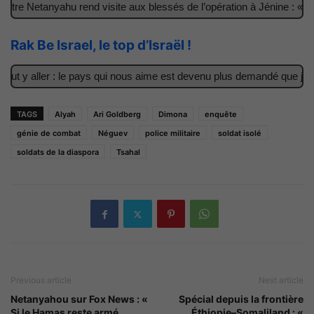
re Netanyahu rend visite aux blessés de l’opération à Jénine : « Ce
Rak Be Israel, le top d’Israël !
t y aller : le pays qui nous aime est devenu plus demandé que jamai
TAGS
Alyah
Ari Goldberg
Dimona
enquête
génie de combat
Néguev
police militaire
soldat isolé
soldats de la diaspora
Tsahal
Previous article
Next article
Netanyahou sur Fox News : «
Spécial depuis la frontière
Si le Hamas reste armé,
Éthiopie–Somaliland : «