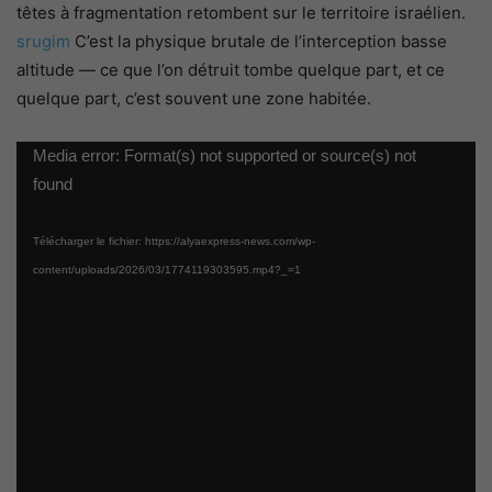
têtes à fragmentation retombent sur le territoire israélien.
srugim
C’est la physique brutale de l’interception basse
altitude — ce que l’on détruit tombe quelque part, et ce
quelque part, c’est souvent une zone habitée.
Lecteur
Media error: Format(s) not supported or source(s) not
vidéo
found
Télécharger le fichier: https://alyaexpress-news.com/wp-
content/uploads/2026/03/1774119303595.mp4?_=1