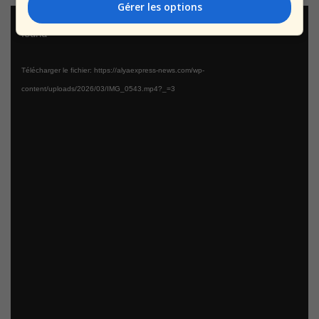
Gérer les options
Lecteur
Media error: Format(s) not supported or source(s) not
vidéo
found
Télécharger le fichier: https://alyaexpress-news.com/wp-
content/uploads/2026/03/IMG_0543.mp4?_=3