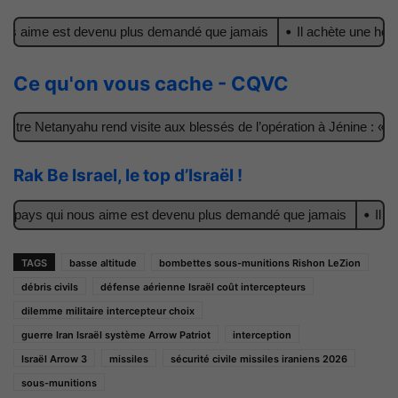
ous aime est devenu plus demandé que jamais
Il achète une horloge
Ce qu'on vous cache - CQVC
re Netanyahu rend visite aux blessés de l’opération à Jénine : « Ce
Rak Be Israel, le top d’Israël !
le pays qui nous aime est devenu plus demandé que jamais
Il achè
TAGS
basse altitude
bombettes sous-munitions Rishon LeZion
débris civils
défense aérienne Israël coût intercepteurs
dilemme militaire intercepteur choix
guerre Iran Israël système Arrow Patriot
interception
Israël Arrow 3
missiles
sécurité civile missiles iraniens 2026
sous-munitions