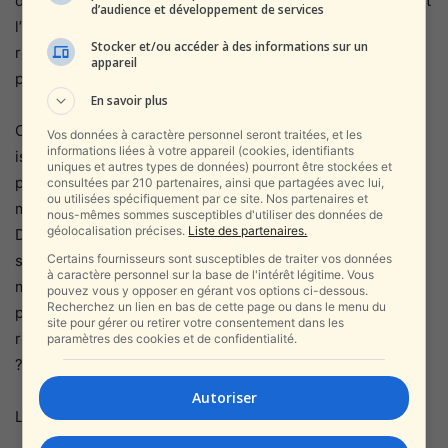
de débris et des blessés par éclats. Le choix par défaut est
d’audience et développement de services
l’utilisation d’intercepteurs à basses altitudes — et les
Stocker et/ou accéder à des informations sur un
résultats sont visibles sur le terrain. Quiconque ne s’est
appareil
pas mis à l’abri peut en payer le prix de sa vie.
srugim
En savoir plus
Ce débat interne au sein de l’establishment sécuritaire
Vos données à caractère personnel seront traitées, et les
informations liées à votre appareil (cookies, identifiants
israélien n’est pas nouveau, mais il prend une acuité
uniques et autres types de données) pourront être stockées et
particulière après la nuit du 21 au 22 mars, l’une des plus
consultées par 210 partenaires, ainsi que partagées avec lui,
ou utilisées spécifiquement par ce site. Nos partenaires et
meurtrières depuis le début de l’opération Lion Rugissant.
nous-mêmes sommes susceptibles d'utiliser des données de
géolocalisation précises.
Liste des partenaires.
Dimona, Arad, Rishon LeZion, Holon — des dizaines de
Certains fournisseurs sont susceptibles de traiter vos données
sites d’impact, des centaines de blessés, et partout cette
à caractère personnel sur la base de l'intérêt légitime. Vous
même question qui reste sans réponse publique :
pouvez vous y opposer en gérant vos options ci-dessous.
Recherchez un lien en bas de cette page ou dans le menu du
pourquoi autant de débris retombent-ils sur des zones
site pour gérer ou retirer votre consentement dans les
résidentielles alors que le système de défense fonctionne
paramètres des cookies et de confidentialité.
?
Autoriser
La réponse, désormais, est connue. Elle est inconfortable.