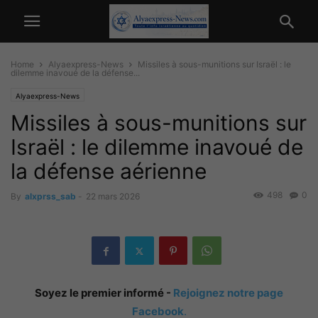
Home
Alyaexpress-News
Missiles à sous-munitions sur Israël : le
dilemme inavoué de la défense...
Alyaexpress-News
Missiles à sous-munitions sur
Israël : le dilemme inavoué de
la défense aérienne
498
0
By
alxprss_sab
-
22 mars 2026
Soyez le premier informé -
Rejoignez notre page
Facebook
.