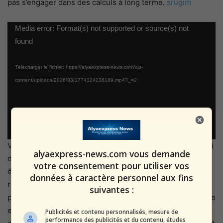
pas s’engager dans des calculs à long terme.
srugim
Lecteur
Media error: Format(s) not supported or source(s) not
vidéo
found
Télécharger le fichier: https://alyaexpress-news.com/wp-
content/uploads/2026/03/1774124238189.mp4?_=2
Voilà le nœud du problème, exprimé avec une sobriété qui
alyaexpress-news.com vous demande
dit tout : on choisit l’intercepteur moins cher pour ne pas
votre consentement pour utiliser vos
épuiser le stock de missiles Arrow, dont chaque unité
données à caractère personnel aux fins
représente un investissement considérable et dont la
suivantes :
production prend du temps. C’est un arbitrage économique
et stratégique qui se traduit, au sol, par des rues jonchées
Publicités et contenu personnalisés, mesure de
performance des publicités et du contenu, études