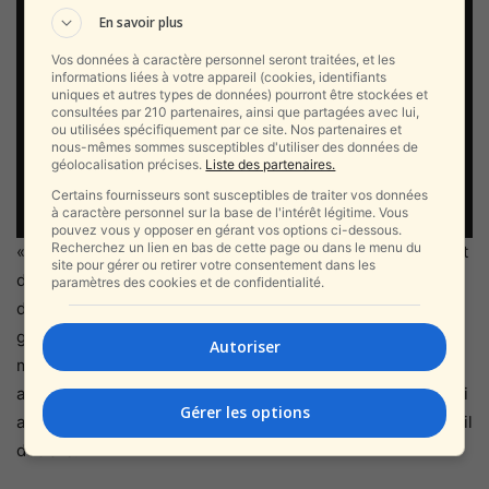
En savoir plus
Vos données à caractère personnel seront traitées, et les
informations liées à votre appareil (cookies, identifiants
uniques et autres types de données) pourront être stockées et
consultées par 210 partenaires, ainsi que partagées avec lui,
ou utilisées spécifiquement par ce site. Nos partenaires et
nous-mêmes sommes susceptibles d'utiliser des données de
géolocalisation précises.
Liste des partenaires.
Certains fournisseurs sont susceptibles de traiter vos données
à caractère personnel sur la base de l'intérêt légitime. Vous
pouvez vous y opposer en gérant vos options ci-dessous.
Recherchez un lien en bas de cette page ou dans le menu du
« De nombreux Israéliens, en particulier des garçons, sont
site pour gérer ou retirer votre consentement dans les
devenus des fans de Barcelone pour Messi, ils sont
paramètres des cookies et de confidentialité.
devenus des fans de Messi et vous ne verrez aucun
garçon qui est revenu de Barcelone ici avec un autre
Autoriser
maillot, autre que le numéro 10 de Messi, ils n’ont pas
acheté d’autres maillots, pas Xavi, non Iniesta, pas Puyol ni
Gérer les options
aucun des dirigeants de Barcelone, tout était Messi », a-t-il
déclaré.