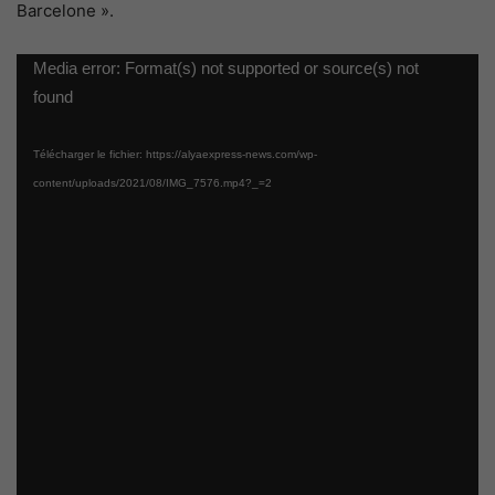
Barcelone ».
Lecteur
Media error: Format(s) not supported or source(s) not
vidéo
found
Télécharger le fichier: https://alyaexpress-news.com/wp-
content/uploads/2021/08/IMG_7576.mp4?_=2