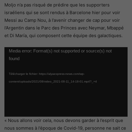
Moljo n’a pas risqué de prédire que les supporters
israéliens qui se sont rendus à Barcelone hier pour voir
Messi au Camp Nou, à l’avenir changer de cap pour voir
l’Argentin dans le Parc des Princes avec Neymar, Mbappé
et Di María, qui composent cette équipe des galactiques.
Lecteur
Media error: Format(s) not supported or source(s) not
vidéo
found
Télécharger le fichier: https://alyaexpress-news.com/wp-
content/uploads/2021/08/video_2021-08-11_14-18-01.mp4?_=4
« Nous allons voir cela, nous devons garder à l’esprit que
nous sommes à l’époque de Covid-19, personne ne sait ce