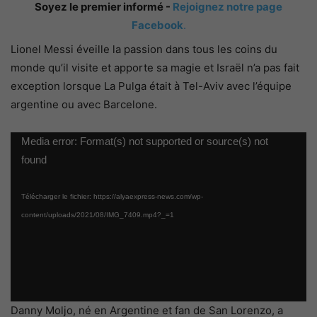
Soyez le premier informé -
Rejoignez notre page
Facebook
.
Lionel Messi éveille la passion dans tous les coins du
monde qu’il visite et apporte sa magie et Israël n’a pas fait
exception lorsque La Pulga était à Tel-Aviv avec l’équipe
argentine ou avec Barcelone.
Lecteur
Media error: Format(s) not supported or source(s) not
vidéo
found
Télécharger le fichier: https://alyaexpress-news.com/wp-
content/uploads/2021/08/IMG_7409.mp4?_=1
Danny Moljo, né en Argentine et fan de San Lorenzo, a