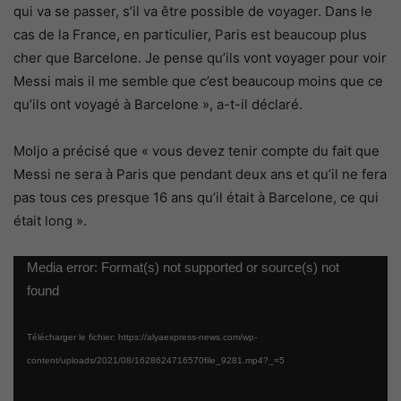
qui va se passer, s’il va être possible de voyager. Dans le
cas de la France, en particulier, Paris est beaucoup plus
cher que Barcelone. Je pense qu’ils vont voyager pour voir
Messi mais il me semble que c’est beaucoup moins que ce
qu’ils ont voyagé à Barcelone », a-t-il déclaré.
Moljo a précisé que « vous devez tenir compte du fait que
Messi ne sera à Paris que pendant deux ans et qu’il ne fera
pas tous ces presque 16 ans qu’il était à Barcelone, ce qui
était long ».
Lecteur
Media error: Format(s) not supported or source(s) not
vidéo
found
Télécharger le fichier: https://alyaexpress-news.com/wp-
content/uploads/2021/08/1628624716570file_9281.mp4?_=5