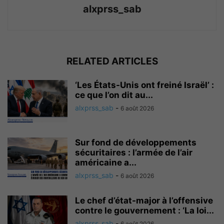
alxprss_sab
RELATED ARTICLES
‘Les États-Unis ont freiné Israël’ :
ce que l’on dit au...
alxprss_sab
-
6 août 2026
Sur fond de développements
sécuritaires : l’armée de l’air
américaine a...
alxprss_sab
-
6 août 2026
Le chef d’état-major à l’offensive
contre le gouvernement : ‘La loi...
alxprss_sab
-
6 août 2026