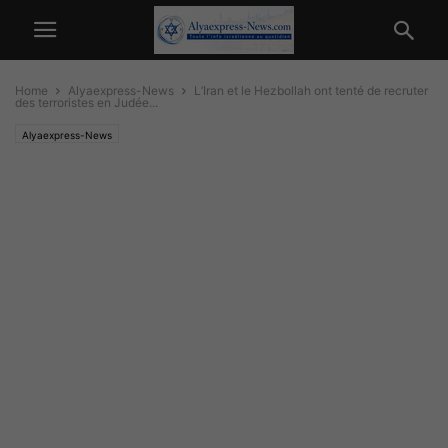
Home
Alyaexpress-News
L’Iran et le Hezbollah ont tenté de recruter
des terroristes en Judée...
Alyaexpress-News