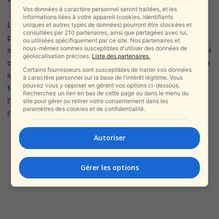
Vos données à caractère personnel seront traitées, et les
informations liées à votre appareil (cookies, identifiants
Le Shin Bet a déclaré : « Le Service de sécurité générale
uniques et autres types de données) pourront être stockées et
consultées par 210 partenaires, ainsi que partagées avec lui,
prend au sérieux les tentatives de l’Iran et de ses
ou utilisées spécifiquement par ce site. Nos partenaires et
nous-mêmes sommes susceptibles d'utiliser des données de
mandataires d’établir des infrastructures secrètes en Israël
géolocalisation précises.
Liste des partenaires.
qui sont destinées à mener des activités terroristes contre
Certains fournisseurs sont susceptibles de traiter vos données
les citoyens d’Israël, et continuera à travailler avec les
à caractère personnel sur la base de l'intérêt légitime. Vous
pouvez vous y opposer en gérant vos options ci-dessous.
forces de sécurité afin de localiser et de contrecarrer à
Recherchez un lien en bas de cette page ou dans le menu du
l’avance toute activité mettant en danger la sécurité de
site pour gérer ou retirer votre consentement dans les
paramètres des cookies et de confidentialité.
l’État. »
Autoriser
Gérer les options