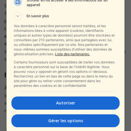
Stocker et/ou accéder à des informations sur un
appareil
Cette législation rappelle les grandes purges des années
1980, lorsque des centaines d’Iraniens furent exécutés
En savoir plus
pour des liens présumés avec Israël ou l’Occident.
Vos données à caractère personnel seront traitées, et les
Les ONG de défense des droits humains dénoncent une
informations liées à votre appareil (cookies, identifiants
uniques et autres types de données) pourront être stockées et
criminalisation de la pensée
: une simple collaboration
consultées par 210 partenaires, ainsi que partagées avec lui,
économique avec une entreprise israélienne ou une
ou utilisées spécifiquement par ce site. Nos partenaires et
nous-mêmes sommes susceptibles d'utiliser des données de
déclaration favorable à la normalisation pourrait désormais
géolocalisation précises.
Liste des partenaires.
conduire à l’échafaud.
Certains fournisseurs sont susceptibles de traiter vos données
à caractère personnel sur la base de l'intérêt légitime. Vous
pouvez vous y opposer en gérant vos options ci-dessous.
Israël silencieux mais attentif
Recherchez un lien en bas de cette page ou dans le menu du
site pour gérer ou retirer votre consentement dans les
paramètres des cookies et de confidentialité.
À Jérusalem, les autorités n’ont pas officiellement
commenté cette escalade, mais les analystes israéliens y
Autoriser
voient
le signe d’une fragilité croissante du régime
. Un
responsable sécuritaire confie sous anonymat :
Gérer les options
« QUAND UN PAYS MENACE DE