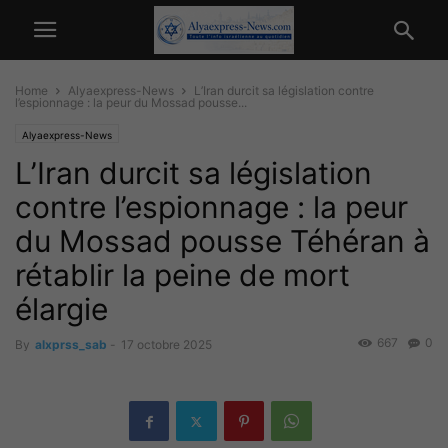
Home
Alyaexpress-News
L’Iran durcit sa législation contre
l’espionnage : la peur du Mossad pousse...
Alyaexpress-News
L’Iran durcit sa législation
contre l’espionnage : la peur
du Mossad pousse Téhéran à
rétablir la peine de mort
élargie
667
0
By
alxprss_sab
-
17 octobre 2025