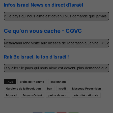
Infos Israel News en direct d’Israël
r : le pays qui nous aime est devenu plus demandé que jamais
Il
Ce qu'on vous cache - CQVC
etanyahu rend visite aux blessés de l’opération à Jénine : « Ces ga
Rak Be Israel, le top d’Israël !
t y aller : le pays qui nous aime est devenu plus demandé que jamai
TAGS
droits de l’homme
espionnage
Gardiens de la Révolution
Iran
Israël
Massoud Pezeshkian
Mossad
Moyen-Orient
peine de mort
sécurité nationale