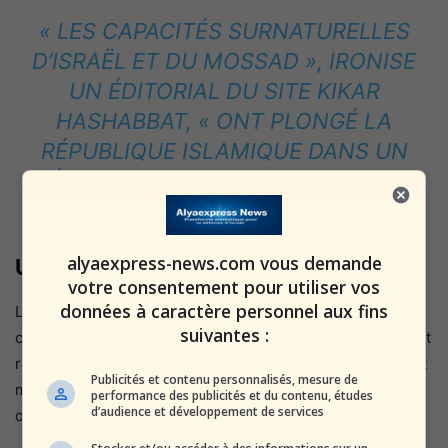
« LES CAPACITÉS SURNATURELLES
D’ISRAËL ET DU MOSSAD », IRONISE
UN ÉDITORIAL DU SITE
KIKAR
HASHABBAT
, « ONT PLONGÉ LA
RÉPUBLIQUE ISLAMIQUE DANS UN
ÉTAT DE PANIQUE RELIGIEUSE ET
POLITIQUE. »
alyaexpress-news.com vous demande
Une dérive totalitaire assumée
votre consentement pour utiliser vos
données à caractère personnel aux fins
Le président Pezeshkian, élu sur un profil présenté
suivantes :
comme “modéré”, montre désormais un visage résolument
répressif. Sous la pression du clergé et du renseignement
Publicités et contenu personnalisés, mesure de
militaire, il a choisi la
ligne dure
, celle d’une théocratie
performance des publicités et du contenu, études
d’audience et développement de services
obsédée par la loyauté absolue.