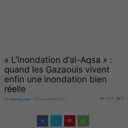
« L’inondation d’al-Aqsa » :
quand les Gazaouis vivent
enfin une inondation bien
réelle
1049
0
By
alxprss_sab
-
25 novembre 2025