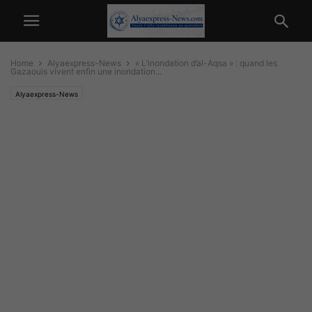
Home
Alyaexpress-News
« L’inondation d’al-Aqsa » : quand les
Gazaouis vivent enfin une inondation...
Alyaexpress-News