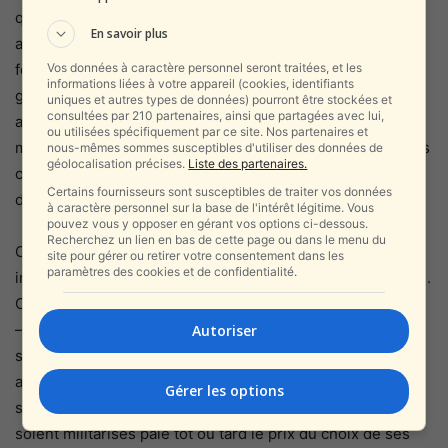
qu’elle prétend défendre. Ceux qui célébraient,
En savoir plus
applaudissaient ou justifiaient le massacre du 7 octobre
Vos données à caractère personnel seront traitées, et les
font aujourd’hui l’expérience d’un chaos que leur propre
informations liées à votre appareil (cookies, identifiants
gouvernement a fabriqué. Israël avait prévenu depuis des
uniques et autres types de données) pourront être stockées et
consultées par 210 partenaires, ainsi que partagées avec lui,
années que le détournement de fonds et l’armement
ou utilisées spécifiquement par ce site. Nos partenaires et
massif du Hamas se ferait au détriment des infrastructures
nous-mêmes sommes susceptibles d'utiliser des données de
géolocalisation précises.
Liste des partenaires.
civiles. Ce matin, ces avertissements prennent la forme
Certains fournisseurs sont susceptibles de traiter vos données
d’une réalité implacable.
à caractère personnel sur la base de l'intérêt légitime. Vous
pouvez vous y opposer en gérant vos options ci-dessous.
Recherchez un lien en bas de cette page ou dans le menu du
Cette situation révèle aussi les limites du narratif
site pour gérer ou retirer votre consentement dans les
paramètres des cookies et de confidentialité.
international qui dépeint Gaza comme une victime passive.
Car si les Gazaouis souffrent — et ils souffrent réellement
— leur souffrance découle autant de la guerre que du
Autoriser
système totalitaire qui les gouverne. Une société qui
accepte que ses enfants soient éduqués à la haine, que
Gérer les options
ses rues servent de dépôts d’armes et que ses hôpitaux
soient militarisés paie tôt ou tard le prix du choix de ses