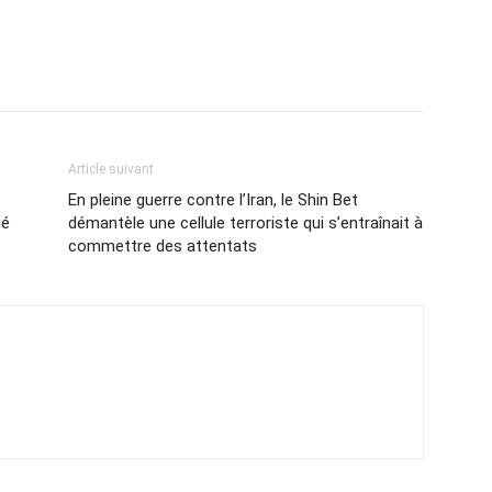
Article suivant
En pleine guerre contre l’Iran, le Shin Bet
né
démantèle une cellule terroriste qui s’entraînait à
commettre des attentats