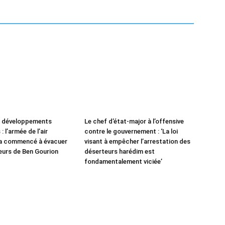
e développements
Le chef d’état-major à l’offensive
: l’armée de l’air
contre le gouvernement : ‘La loi
 a commencé à évacuer
visant à empêcher l’arrestation des
leurs de Ben Gourion
déserteurs harédim est
fondamentalement viciée’