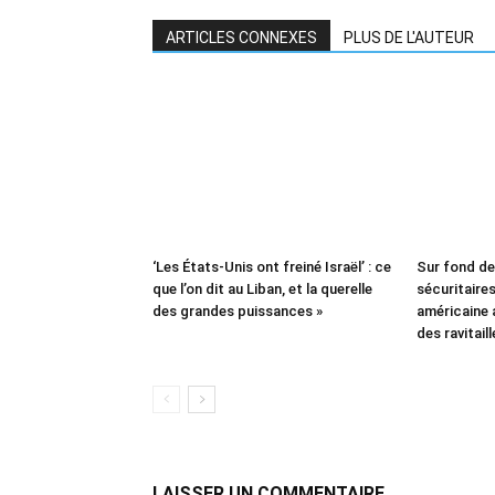
ARTICLES CONNEXES
PLUS DE L'AUTEUR
‘Les États-Unis ont freiné Israël’ : ce
Sur fond d
que l’on dit au Liban, et la querelle
sécuritaires 
des grandes puissances »
américaine
des ravitail
LAISSER UN COMMENTAIRE