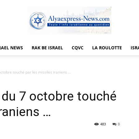
RAEL NEWS
RAK BE ISRAEL
CQVC
LA ROULOTTE
ISR
Alyaexpress-
octobre touché par les missiles iraniens …
t du 7 octobre touché
News
iraniens …
483
0