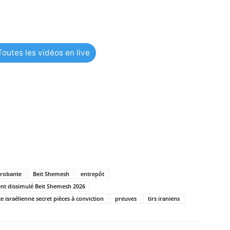
outes les vidéos en live
probante
Beit Shemesh
entrepôt
ent dissimulé Beit Shemesh 2026
ce israélienne secret pièces à conviction
preuves
tirs iraniens