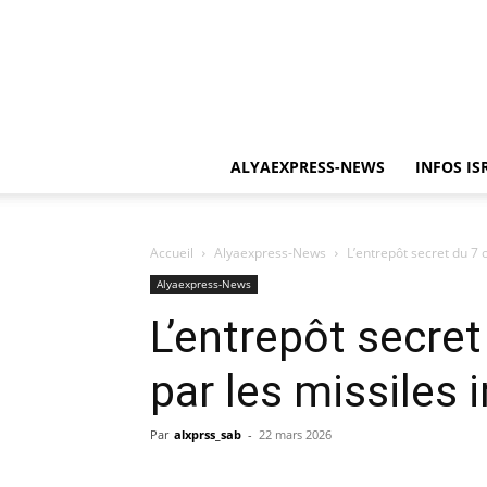
ALYAEXPRESS-NEWS
INFOS IS
Accueil
Alyaexpress-News
L’entrepôt secret du 7 
Alyaexpress-News
L’entrepôt secre
par les missiles 
Par
alxprss_sab
-
22 mars 2026