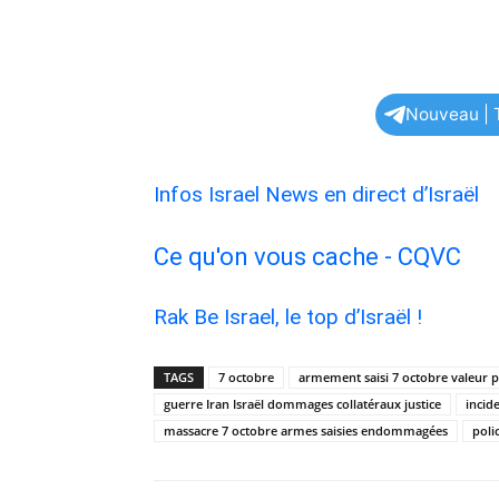
Nouveau | T
Infos Israel News en direct d’Israël
Ce qu'on vous cache - CQVC
Rak Be Israel, le top d’Israël !
TAGS
7 octobre
armement saisi 7 octobre valeur 
guerre Iran Israël dommages collatéraux justice
incid
massacre 7 octobre armes saisies endommagées
poli