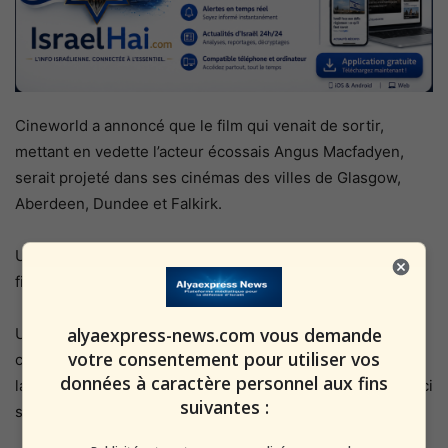
Cineworld a annoncé que le film qui venait de sortir,
mettant en vedette l’acteur écossais Angus Macfadyen,
serait projeté dans ses cinémas des villes de Glasgow,
Aberdeen, Dundee et Falkirk.
Une pétition demandant à Cineworld de montrer que le
film avait recueilli près de 5 000 signatures.
alyaexpress-news.com vous demande
Un porte-parole de Cineworld a déclaré dans un
votre consentement pour utiliser vos
communiqué: « Nous sommes heureux d’avoir pu faire de
données à caractère personnel aux fins
la place dans le programme de Robert the Bruce et celui-ci
suivantes :
se déroulera au Cineworld en Écosse. »