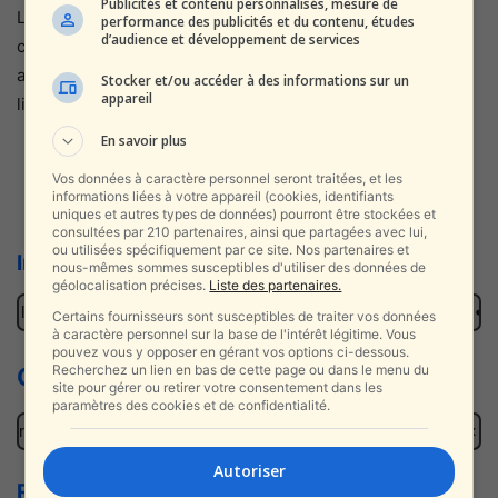
Publicités et contenu personnalisés, mesure de
Le redressement de la société est intervenu après une
performance des publicités et du contenu, études
d’audience et développement de services
campagne acharnée menée par Scottish les nationalistes,
auxquels les activistes antisémites et antisionistes en
Stocker et/ou accéder à des informations sur un
appareil
ligne ont rapidement pris place.
En savoir plus
Vos données à caractère personnel seront traitées, et les
Nouveau | Toutes les vidéos en live
informations liées à votre appareil (cookies, identifiants
uniques et autres types de données) pourront être stockées et
consultées par 210 partenaires, ainsi que partagées avec lui,
ou utilisées spécifiquement par ce site. Nos partenaires et
Infos Israel News en direct d’Israël
nous-mêmes sommes susceptibles d'utiliser des données de
géolocalisation précises.
Liste des partenaires.
r : le pays qui nous aime est devenu plus demandé que jamais
Il 
Certains fournisseurs sont susceptibles de traiter vos données
à caractère personnel sur la base de l'intérêt légitime. Vous
pouvez vous y opposer en gérant vos options ci-dessous.
Recherchez un lien en bas de cette page ou dans le menu du
Ce qu'on vous cache - CQVC
site pour gérer ou retirer votre consentement dans les
paramètres des cookies et de confidentialité.
tre Netanyahu rend visite aux blessés de l’opération à Jénine : « Ce
Autoriser
Rak Be Israel, le top d’Israël !