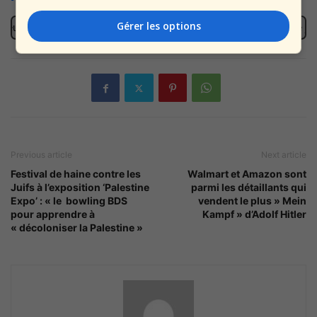
Gérer les options
eut y aller : le pays qui nous aime est devenu plus demandé que jama
Previous article
Next article
Festival de haine contre les
Walmart et Amazon sont
Juifs à l’exposition ‘Palestine
parmi les détaillants qui
Expo’ : « le bowling BDS
vendent le plus » Mein
pour apprendre à
Kampf » d’Adolf Hitler
« décoloniser la Palestine »