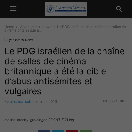
Home
Alyaexpress-News
Le PDG israélien de la chaîne de salles de
cinéma britannique a...
Alyaexpress-News
Le PDG israélien de la chaîne
de salles de cinéma
britannique a été la cible
d’abus antisémites et
vulgaires
1833
0
By
alxprss_sab
-
4 juillet 2019
moshe-mooky-greidinger-FRONT-PR1.jpg