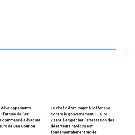
e développements
Le chef d’état-major à l’offensive
: l’armée de l’air
contre le gouvernement : ‘La loi
 a commencé à évacuer
visant à empêcher l’arrestation des
leurs de Ben Gourion
déserteurs harédim est
fondamentalement viciée’