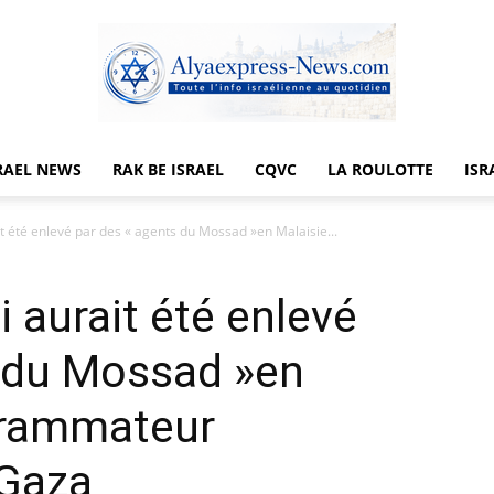
RAEL NEWS
RAK BE ISRAEL
CQVC
LA ROULOTTE
ISR
Alyaexpress-
it été enlevé par des « agents du Mossad »en Malaisie...
i aurait été enlevé
News
s du Mossad »en
grammateur
 Gaza