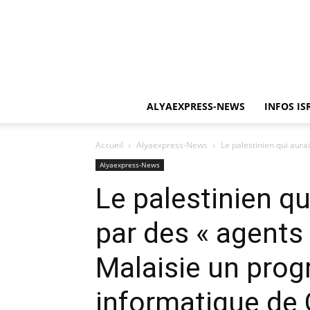
ALYAEXPRESS-NEWS
INFOS IS
Accueil
Alyaexpress-News
Le palestinien qui aura
Alyaexpress-News
Le palestinien qu
par des « agent
Malaisie un pro
informatique de