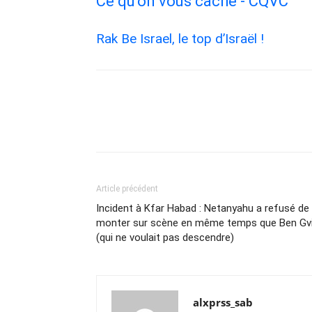
Ce qu'on vous cache - CQVC
Rak Be Israel, le top d’Israël !
Article précédent
Incident à Kfar Habad : Netanyahu a refusé de
monter sur scène en même temps que Ben Gvi
(qui ne voulait pas descendre)
alxprss_sab