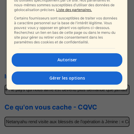
ou utilisées spécifiquement par ce site. Nos partenaires et
nous-mêmes sommes susceptibles d'utiliser des données de
géolocalisation précises.
Liste des partenaires.
Certains fournisseurs sont susceptibles de traiter vos données
à caractère personnel sur la base de l'intérêt légitime. Vous
pouvez vous y opposer en gérant vos options ci-dessous.
Recherchez un lien en bas de cette page ou dans le menu du
site pour gérer ou retirer votre consentement dans les
paramètres des cookies et de confidentialité.
Nouveau | Toutes les vidéos en live
Autoriser
Infos Israel News en direct d’Israël
Gérer les options
ler : le pays qui nous aime est devenu plus demandé que jamais
Ce qu'on vous cache - CQVC
 Netanyahu rend visite aux blessés de l’opération à Jénine : « Ces 