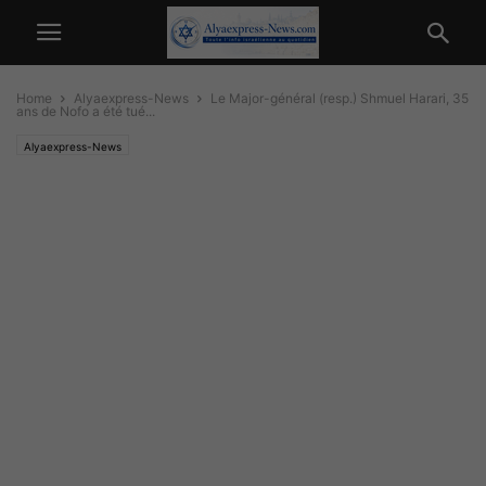
Home
Alyaexpress-News
Le Major-général (resp.) Shmuel Harari, 35
ans de Nofo a été tué...
Alyaexpress-News